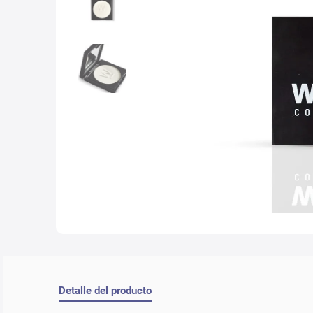
10
.
nyx
Detalle del producto