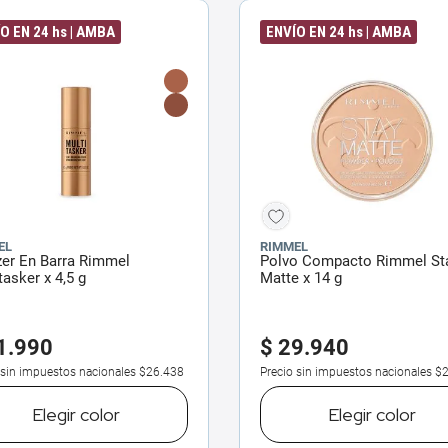
O EN 24 hs | AMBA
ENVÍO EN 24 hs | AMBA
EL
RIMMEL
zer En Barra Rimmel
Polvo Compacto Rimmel St
tasker x 4,5 g
Matte x 14 g
1
.
990
$
29
.
940
 sin impuestos nacionales
$26.438
Precio sin impuestos nacionales
$2
Elegir
color
Elegir
color