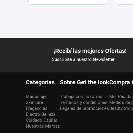
Categorías
Sobre Get the look
Compra 
Maquillaje
Trabajá con nosotros
Mis Pedido
Skincare
Términos y condiciones
Medios de 
Fragancias
Legales de promociones
Beauty Stor
Electro Belleza
Cuidado Capilar
Nuestras Marcas