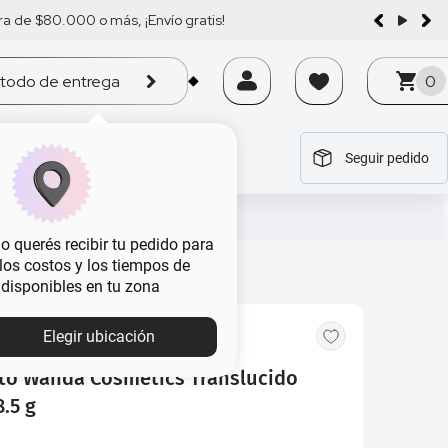
a de $80.000 o más, ¡Envío gratis!
todo de entrega
0
Seguir pedido
tegoría
tegoría
tegoría
tegoría
tegoría
 querés recibir tu pedido para
, los costos y los tiempos de
 disponibles en tu zona
Elegir ubicación
to Wanda Cosmetics Translucido
.5 g