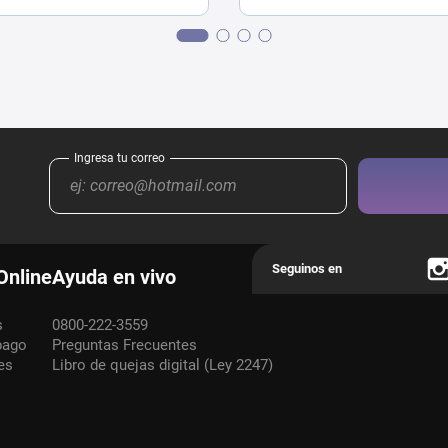
Online
Ayuda en vivo
s
0800-222-3559
pago
Preguntas Frecuentes
es
Libro de quejas digital (Ley 2247)