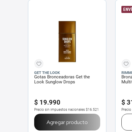
ENVÍ
GET THE LOOK
RIMM
Gotas Bronceadoras Get the
Bron
Look Sunglow Drops
Multi
$
19
.
990
$
3
Precio sin impuestos nacionales
$16.521
Precio
Agregar producto