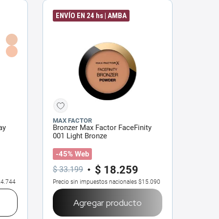
ENVÍO EN 24 hs | AMBA
MAX FACTOR
ay
Bronzer Max Factor FaceFinity
001 Light Bronze
-45% Web
$
18
.
259
$
33
.
199
4.744
Precio sin impuestos nacionales
$15.090
Agregar producto