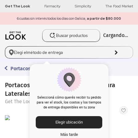
Get The Look
Farmacity
Simplicity
The Food Market
6 cuotas sin interés todos los días con Galicia,
a partir de $80.000
Buscar productos
Cargando...
1
.
get the look
2
.
máscara pestañas
Elegí el
método de entrega
3
.
loreal
Portacosméticos y Organizadores
4
.
brochas
Portacosmético Get The Look Apertura
Laterales Pro Tools
5
.
corrector
Seleccioná cómo querés recibir tu pedido
Get The Look
para ver el stock, los costos y los tiempos
de entrega disponibles en tu zona
6
.
rubor
Elegir ubicación
7
.
base
Más tarde