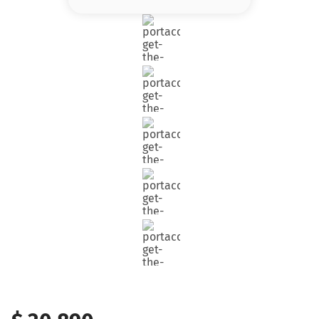
8
.
serum
9
.
cher
10
.
labial