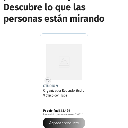
Descubre lo que las
personas están mirando
STUDIO 9
Organizador Redondo Studio
9 Chico con Tapa
Precio final
$
12
.
490
Precio sin impuestos nacionales
$10.322
Agregar producto