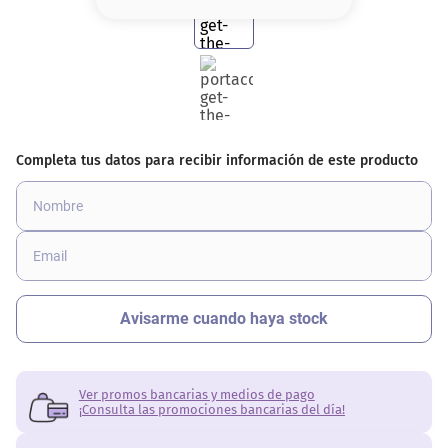
8
.
base
9
.
cher
10
.
nyx
Ver promos bancarias y medios de pago
¡Consulta las promociones bancarias del día!