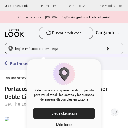
Get The Look
Farmacity
Simplicity
The Food Market
Con tu compra de $80.000 o más
¡Envío gratis a todo el país!
Buscar productos
Cargando...
1
.
get the look
2
.
máscara pestañas
Elegí el
método de entrega
3
.
loreal
Portacosméticos y Organizadores
4
.
brochas
NO HAY STOCK
Portacosméticos Get The Look Neceser
5
.
corrector
Seleccioná cómo querés recibir tu pedido
para ver el stock, los costos y los tiempos
Doble Cierre Negro
de entrega disponibles en tu zona
6
.
rubor
Get The Look
Elegir ubicación
7
.
serum
Más tarde