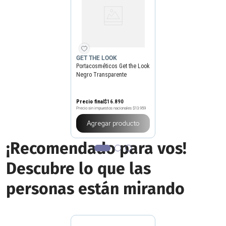
GET THE LOOK
Portacosméticos Get the Look
Negro Transparente
Precio final
$
16
.
890
Precio sin impuestos nacionales
$13.959
Agregar producto
¡Recomendado para vos!
Descubre lo que las
personas están mirando