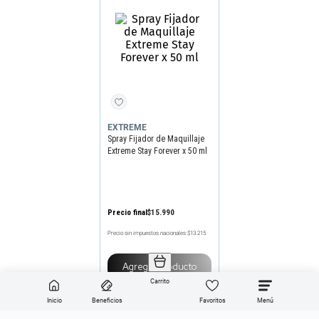
EXTREME
Spray Fijador de Maquillaje
Extreme Stay Forever x 50 ml
Precio final
$
15
.
990
Precio sin impuestos nacionales
$13.215
Agregar producto
Carrito
Inicio
Beneficios
Favoritos