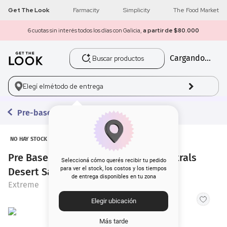
Get The Look
Farmacity
Simplicity
The Food Market
6 cuotas sin interés todos los días con Galicia,
a partir de $80.000
Buscar productos
Cargando...
1
.
get the look
2
.
máscara pestañas
Elegí el
método de entrega
3
.
loreal
Pre-bases
4
.
brochas
NO HAY STOCK
Pre Base de Maquillaje Extreme Neutrals
5
.
corrector
Seleccioná cómo querés recibir tu pedido
para ver el stock, los costos y los tiempos
Desert Sand
de entrega disponibles en tu zona
6
.
rubor
Extreme
Elegir ubicación
7
.
base
Más tarde