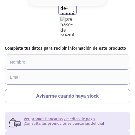
8
.
serum
9
.
cher
10
.
labial
Ver promos bancarias y medios de pago
¡Consulta las promociones bancarias del día!