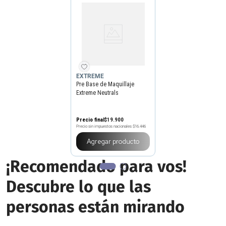
EXTREME
Pre Base de Maquillaje
Extreme Neutrals
Precio final
$
19
.
900
Precio sin impuestos nacionales
$16.446
Agregar producto
¡Recomendado para vos!
Descubre lo que las
personas están mirando