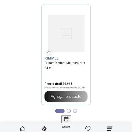
RIMMEL
Primer Rimmel Multitasker x
24 ml
Precio final
$
24
.
943
Precio sin impuestos nacionales
$20.614
Agregar producto
Carrito