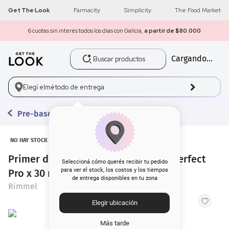
Get The Look
Farmacity
Simplicity
The Food Market
6 cuotas sin interés todos los días con Galicia,
a partir de $80.000
Buscar productos
Cargando...
1
.
get the look
2
.
máscara pestañas
Elegí el
método de entrega
3
.
loreal
Pre-bases
4
.
brochas
NO HAY STOCK
Primer de Maquillaje Rimmel Fix & Perfect
5
.
corrector
Seleccioná cómo querés recibir tu pedido
para ver el stock, los costos y los tiempos
Pro x 30 ml
de entrega disponibles en tu zona
6
.
rubor
Rimmel
Elegir ubicación
7
.
serum
Más tarde