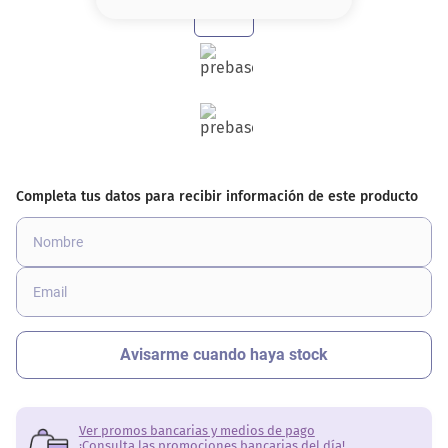
8
.
base
9
.
cher
10
.
nyx
Ver promos bancarias y medios de pago
¡Consulta las promociones bancarias del día!