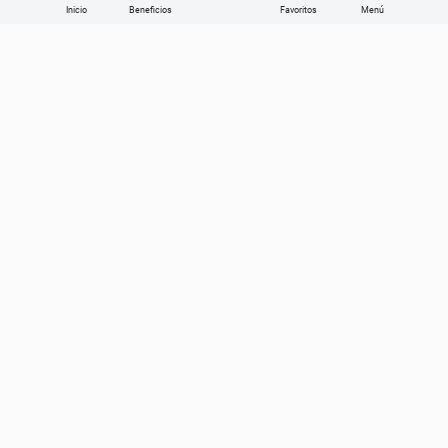
Inicio
Beneficios
Favoritos
Enviar
Categorías
Sobre Get the look
Compra online
Ayuda en vivo