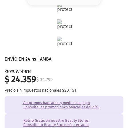
8
.
base
9
.
nyx
10
.
cher
ENVÍO EN 24 hs | AMBA
-30% Web#14
$
24
.
359
$
34
.
799
Precio sin impuestos nacionales
$20.131
Ver promos bancarias y medios de pago
¡Consulta las promociones bancarias del día!
¡Retiro Gratis en nuestro Beauty Stores!
¡Consulta tu Beauty Store más cercano!