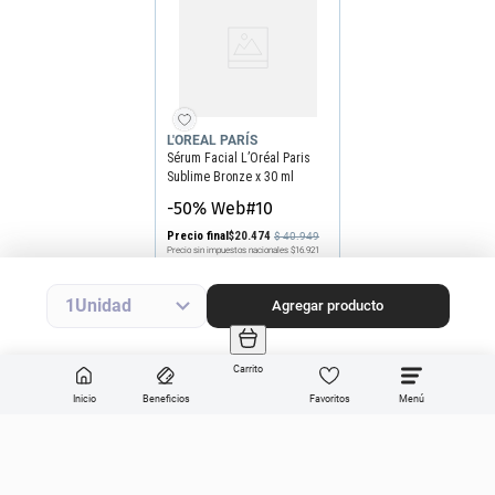
L'OREAL PARÍS
Sérum Facial L’Oréal Paris
Sublime Bronze x 30 ml
-50% Web#10
Precio final
$
20
.
474
$
40
.
949
Precio sin impuestos nacionales
$16.921
Agregar producto
1
Agregar producto
Carrito
Inicio
Beneficios
Favoritos