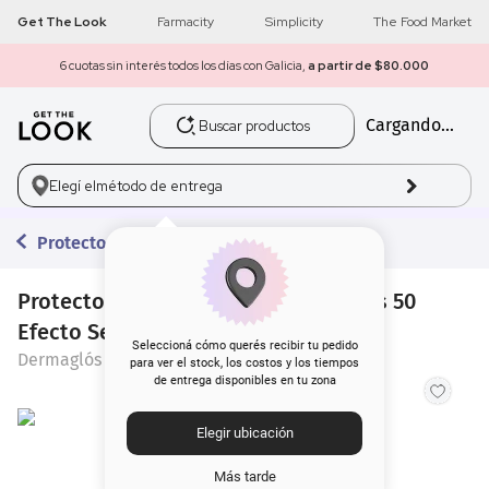
Get The Look
Farmacity
Simplicity
The Food Market
6 cuotas sin interés todos los días con Galicia,
a partir de $80.000
Buscar productos
Cargando...
1
.
get the look
2
.
máscara pestañas
Elegí el
método de entrega
3
.
loreal
Protectores Faciales
4
.
brochas
Protector Solar Dermaglós Facial Fps 50
Efecto Seco x 50 g
5
.
corrector
Seleccioná cómo querés recibir tu pedido
Dermaglós
para ver el stock, los costos y los tiempos
de entrega disponibles en tu zona
6
.
rubor
Elegir ubicación
7
.
serum
Más tarde