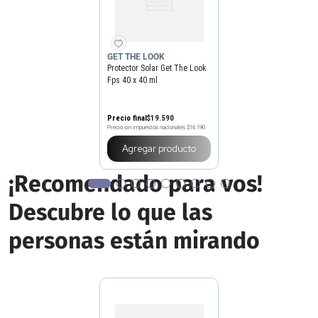
GET THE LOOK
Protector Solar Get The Look
Fps 40 x 40 ml
Precio final
$
19
.
590
Precio sin impuestos nacionales
$16.190
Agregar producto
¡Recomendado para vos!
Descubre lo que las
personas están mirando