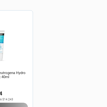
Neutrogena Hydro
x 40ml
4
es
$14.243