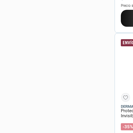
Precio 
ENVÍO
DERM
Prote
Invisi
-35%