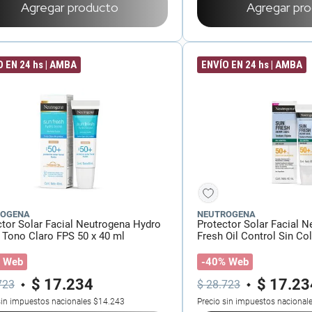
Agregar producto
Agregar pr
 EN 24 hs | AMBA
ENVÍO EN 24 hs | AMBA
ROGENA
NEUTROGENA
ctor Solar Facial Neutrogena Hydro
Protector Solar Facial 
 Tono Claro FPS 50 x 40 ml
Fresh Oil Control Sin Co
ml
 Web
-40% Web
$
17
.
234
$
17
.
23
723
$
28
.
723
sin impuestos nacionales
$14.243
Precio sin impuestos nacional