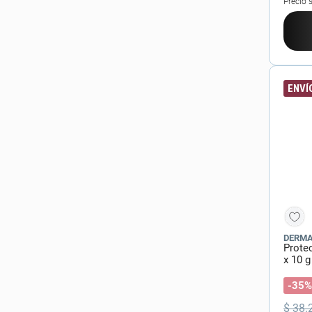
Precio 
ENVÍO
DERM
Prote
x 10 g
-35%
$
38
.