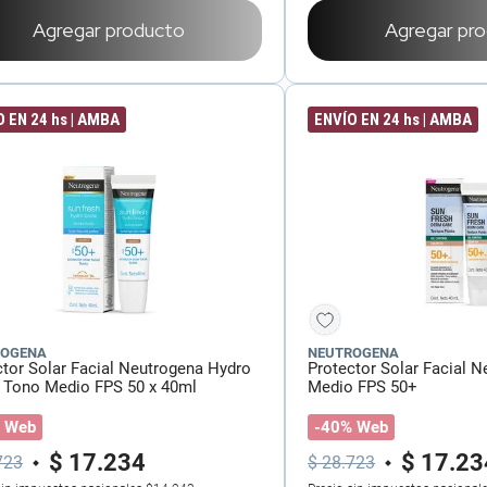
Agregar producto
Agregar pr
 EN 24 hs | AMBA
ENVÍO EN 24 hs | AMBA
ROGENA
NEUTROGENA
ctor Solar Facial Neutrogena Hydro
Protector Solar Facial 
 Tono Medio FPS 50 x 40ml
Medio FPS 50+
 Web
-40% Web
$
17
.
234
$
17
.
23
723
$
28
.
723