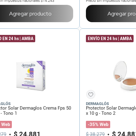
sin impuestos nacionales
$14.243
Precio sin impuestos nacional
Agregar producto
Agregar pr
 EN 24 hs | AMBA
ENVÍO EN 24 hs | AMBA
AGLÓS
DERMAGLÓS
ctor Solar Dermaglos Crema Fps 50
Protector Solar Dermag
 - Tono 1
x 10 g - Tono 2
 Web
-35% Web
$
24
.
881
$
24
.
88
279
$
38
.
279