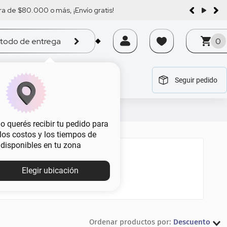
a de $80.000 o más, ¡Envío gratis!
todo de entrega
0
Seguir pedido
tegoría
tegoría
tegoría
tegoría
tegoría
 querés recibir tu pedido para
, los costos y los tiempos de
 disponibles en tu zona
Elegir ubicación
Descuento