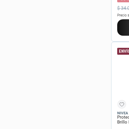
$
34
.
Precio 
ENVÍO
NIVEA
Protec
Brillo
ml