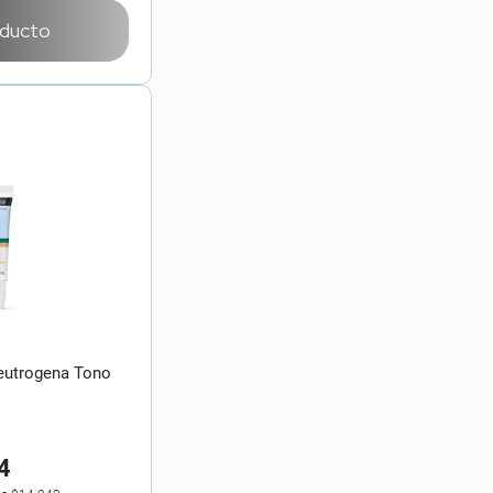
oducto
Neutrogena Tono
4