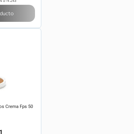
es
$14.243
oducto
los Crema Fps 50
1