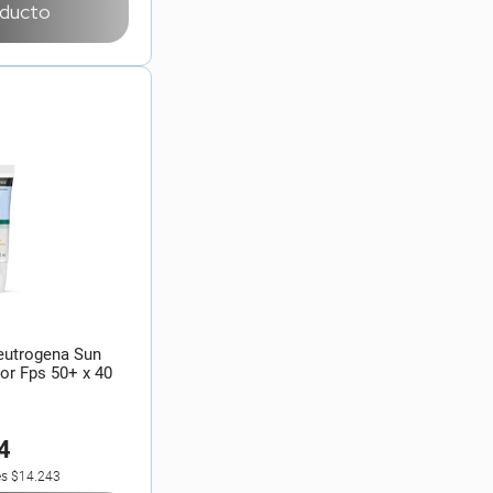
oducto
Neutrogena Sun
lor Fps 50+ x 40
4
es
$14.243