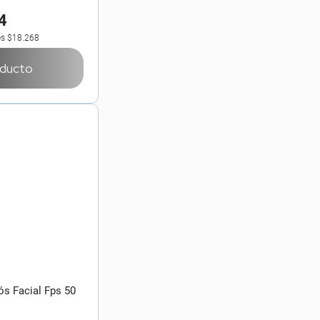
4
es
$18.268
oducto
ós Facial Fps 50