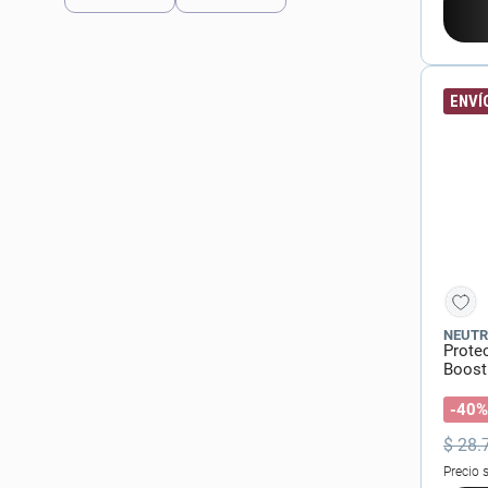
Brown Bee
(
3
)
Acf
(
3
)
ENVÍO
Skin1004
(
2
)
The Glow Factor
(
1
)
NEUT
Prote
Boost
-40%
$
28
.
Precio 