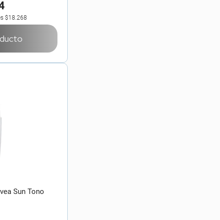
4
es
$18.268
oducto
Nivea Sun Tono