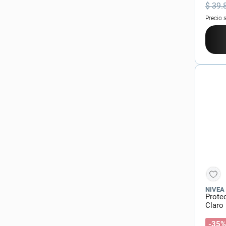
$
39
.
Precio 
NIVEA
Prote
Claro 
-35%