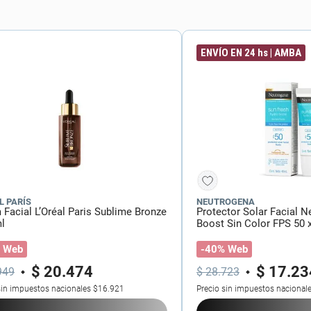
torno
ENVÍO EN 24 hs | AMBA
L PARÍS
NEUTROGENA
 Facial L’Oréal Paris Sublime Bronze
Protector Solar Facial 
ml
Boost Sin Color FPS 50 
 Web
-40% Web
$
20
.
474
$
17
.
23
949
$
28
.
723
sin impuestos nacionales
$16.921
Precio sin impuestos nacional