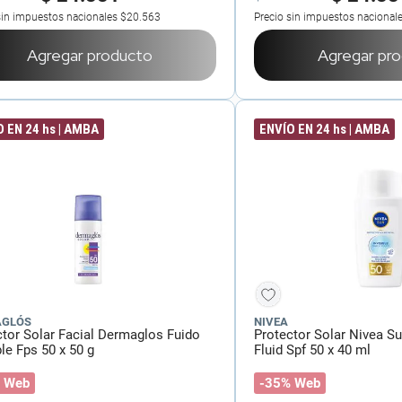
sin impuestos nacionales
$20.563
Precio sin impuestos nacional
Agregar producto
Agregar pr
 EN 24 hs | AMBA
ENVÍO EN 24 hs | AMBA
AGLÓS
NIVEA
ctor Solar Facial Dermaglos Fuido
Protector Solar Nivea Sun
ble Fps 50 x 50 g
Fluid Spf 50 x 40 ml
 Web
-35% Web