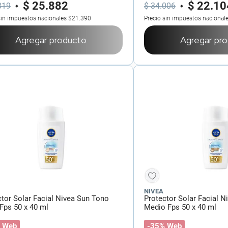
$
25
.
882
$
22
.
10
819
$
34
.
006
sin impuestos nacionales
$21.390
Precio sin impuestos nacional
Agregar producto
Agregar pr
NIVEA
ctor Solar Facial Nivea Sun Tono
Protector Solar Facial 
Fps 50 x 40 ml
Medio Fps 50 x 40 ml
 Web
-35% Web