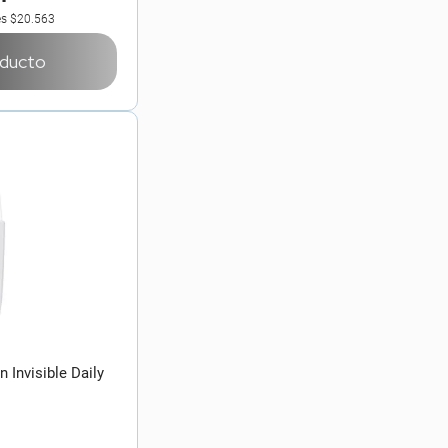
es
$20.563
oducto
 Invisible Daily