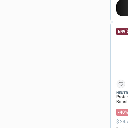
ENVÍO
NEUT
Prote
Boost
-40%
$
28
.