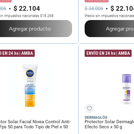
$
22
.
104
$
22
.
10
006
$
34
.
006
sin impuestos nacionales
$18.268
Precio sin impuestos nacional
Agregar producto
Agregar pr
 EN 24 hs | AMBA
ENVÍO EN 24 hs | AMBA
DERMAGLÓS
tor Solar Facial Nivea Control Anti-
Protector Solar Dermagl
 Fps 50 para Todo Tipo de Piel x 50
Efecto Seco x 50 g