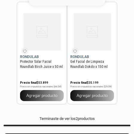
8
.
base
9
.
nyx
10
.
cher
RONDULAB
RONDULAB
Protector Solar Facial
Gel Facial de Limpieza
Roundlab Birch Juice x 50 ml
Roundlab Dokdo x 150 ml
Precio final
$
53
.
899
Precio final
$
35
.
199
Precio sin impuestos nacionales
$44.545
Precio sin impuestos nacionales
$29.090
Agregar producto
Agregar producto
Terminaste de ver los
2
productos