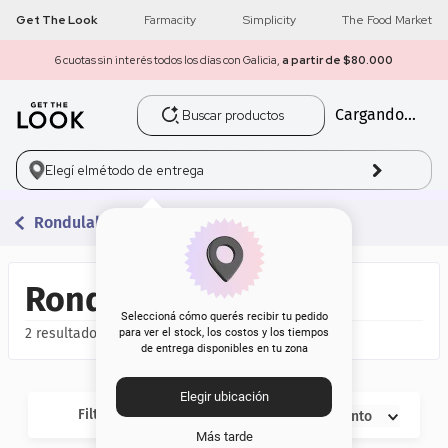
Get The Look
Farmacity
Simplicity
The Food Market
6 cuotas sin interés todos los días con Galicia,
a partir de $80.000
Buscar productos
Cargando...
1
.
get the look
2
.
máscara pestañas
Elegí el
método de entrega
3
.
loreal
Rondulab
4
.
brochas
Rondulab
5
.
corrector
Seleccioná cómo querés recibir tu pedido
2
para ver el stock, los costos y los tiempos
de entrega disponibles en tu zona
6
.
rubor
Elegir ubicación
7
.
serum
Filtros
Descuento
Más tarde