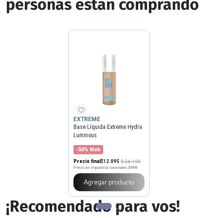
personas estan comprando
EXTREME
Base Líquida Extreme Hydra
Luminous
-50% Web
Precio final
$
12
.
095
$
24
.
190
Precio sin impuestos nacionales
$9996
Agregar producto
¡Recomendado para vos!