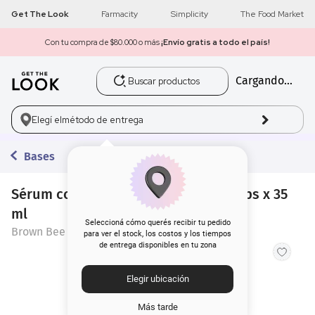
Get The Look
Farmacity
Simplicity
The Food Market
Con tu compra de $80.000 o más
¡Envío gratis a todo el país!
Buscar productos
Cargando...
1
.
get the look
2
.
máscara pestañas
Elegí el
método de entrega
3
.
loreal
Bases
4
.
brochas
Sérum con Color Brown Bee Sun Drops x 35
ml
5
.
corrector
Seleccioná cómo querés recibir tu pedido
Brown Bee
para ver el stock, los costos y los tiempos
de entrega disponibles en tu zona
6
.
rubor
Elegir ubicación
7
.
serum
Más tarde