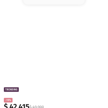
8
.
base
9
.
nyx
10
.
cher
TRENDING
-15%
$
42
.
415
$
49
.
900