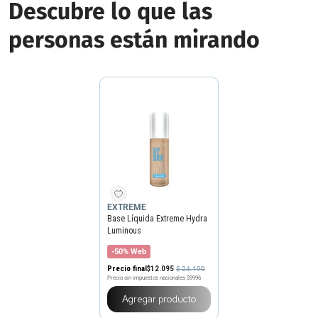
Descubre lo que las
personas están mirando
EXTREME
Base Líquida Extreme Hydra
Luminous
-50% Web
Precio final
$
12
.
095
$
24
.
190
Precio sin impuestos nacionales
$9996
Agregar producto