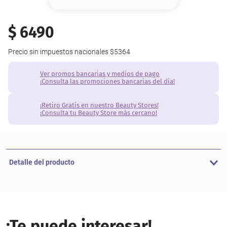
8
.
base
9
.
nyx
$
6490
10
.
cher
Precio sin impuestos nacionales
$5364
Ver promos bancarias y medios de pago
¡Consulta las promociones bancarias del día!
¡Retiro Gratis en nuestro Beauty Stores!
¡Consulta tu Beauty Store más cercano!
Detalle del producto
¡Te puede interesar!