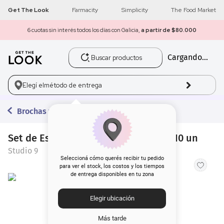
Get The Look
Farmacity
Simplicity
The Food Market
6 cuotas sin interés todos los días con Galicia,
a partir de $80.000
Buscar productos
Cargando...
1
.
get the look
2
.
máscara pestañas
Elegí el
método de entrega
3
.
loreal
Brochas y Pinceles
4
.
brochas
Set de Esfuminos Studio 9 Dobles x 10 un
Studio 9
5
.
corrector
Seleccioná cómo querés recibir tu pedido
para ver el stock, los costos y los tiempos
de entrega disponibles en tu zona
6
.
rubor
Elegir ubicación
7
.
serum
Más tarde