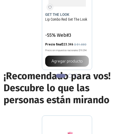
GET THE LOOK
Lip Combo Red Get The Look
-55% Web#3
Precio final
$
23
.
346
$
51
.
880
Precio sin impuestos nacionales
$19.294
Agregar producto
¡Recomendado para vos!
Descubre lo que las
personas están mirando