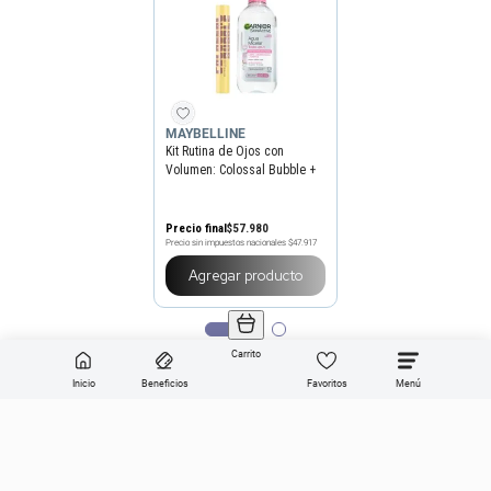
MAYBELLINE
Kit Rutina de Ojos con
Volumen: Colossal Bubble +
Agua Micelar Todo en 1
Precio final
$
57
.
980
Precio sin impuestos nacionales
$47.917
Agregar producto
Carrito
Inicio
Beneficios
Favoritos