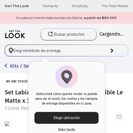
Get The Look
Farmacity
Simplicity
The Food Market
6 cuotas sin interés todos los días con Galicia,
a partir de $80.000
Buscar productos
Cargando...
1
.
get the look
2
.
máscara pestañas
Elegí el
método de entrega
3
.
loreal
Kits / Sets
4
.
brochas
NO HAY STOCK
Set Labial Líquido L'Oréal Paris Infallible Le
5
.
corrector
Seleccioná cómo querés recibir tu pedido
para ver el stock, los costos y los tiempos
Matte x 3 un
de entrega disponibles en tu zona
6
.
rubor
L'Oreal París
Elegir ubicación
7
.
serum
Más tarde