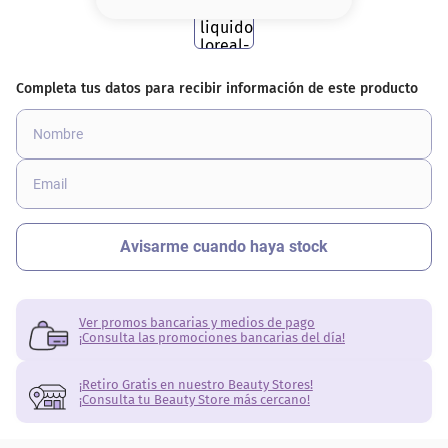
8
.
base
9
.
cher
10
.
nyx
Ver promos bancarias y medios de pago
¡Consulta las promociones bancarias del día!
¡Retiro Gratis en nuestro Beauty Stores!
¡Consulta tu Beauty Store más cercano!