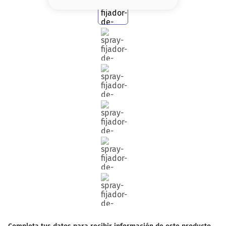
8
.
base
9
.
nyx
10
.
cher