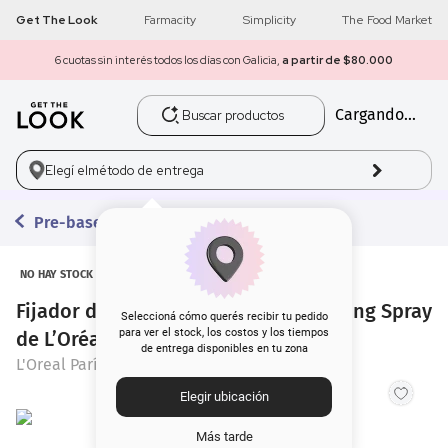
Get The Look
Farmacity
Simplicity
The Food Market
6 cuotas sin interés todos los días con Galicia,
a partir de $80.000
Buscar productos
Cargando...
1
.
get the look
2
.
máscara pestañas
Elegí el
método de entrega
3
.
loreal
Pre-bases
4
.
brochas
NO HAY STOCK
Fijador de Maquillaje Infaillible Setting Spray
5
.
corrector
Seleccioná cómo querés recibir tu pedido
para ver el stock, los costos y los tiempos
de L’Oréal Paris x 75 ml
de entrega disponibles en tu zona
6
.
rubor
L'Oreal París
Elegir ubicación
7
.
serum
Más tarde