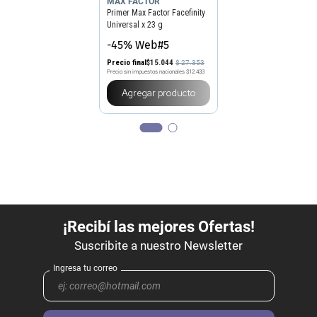
MAX FACTOR
Primer Max Factor Facefinity
Universal x 23 g
-45% Web#5
Precio final
$
15
.
044
$
27
.
353
Precio sin impuestos nacionales
$12.433
Agregar producto