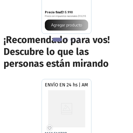
Precio final
$
15
.
990
Precio sin impuestos nacionales
$13.215
Agregar producto
¡Recomendado para vos!
Descubre lo que las
personas están mirando
ENVÍO EN 24 hs | AMBA