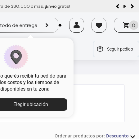
a de $80.000 o más, ¡Envío gratis!
todo de entrega
0
Seguir pedido
tegoría
tegoría
tegoría
tegoría
tegoría
 querés recibir tu pedido para
, los costos y los tiempos de
 disponibles en tu zona
Elegir ubicación
Descuento