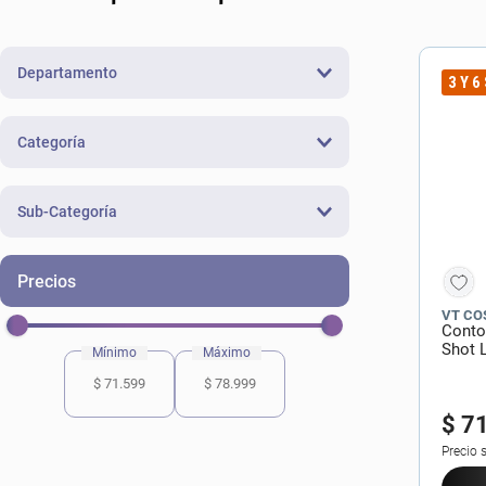
10
.
lab
Departamento
3 Y 6
Skincare
(
2
)
Categoría
Cuidado del Rostro
(
2
)
Sub-Categoría
Sérum
(
1
)
Contorno de Ojos
(
1
)
VT CO
Conto
Shot 
$ 71.599
$ 78.999
$
7
Precio 