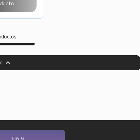
oducto
oductos
io
Enviar