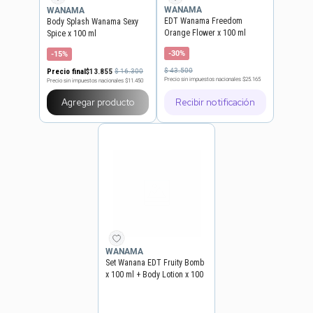
WANAMA
WANAMA
EDT Wanama Freedom
Body Splash Wanama Sexy
Orange Flower x 100 ml
Spice x 100 ml
-30%
-15%
$
43
.
500
Precio final
$
13
.
855
$
16
.
300
Precio sin impuestos nacionales
$25.165
Precio sin impuestos nacionales
$11.450
Agregar producto
Recibir notificación
WANAMA
Set Wanana EDT Fruity Bomb
x 100 ml + Body Lotion x 100
ml