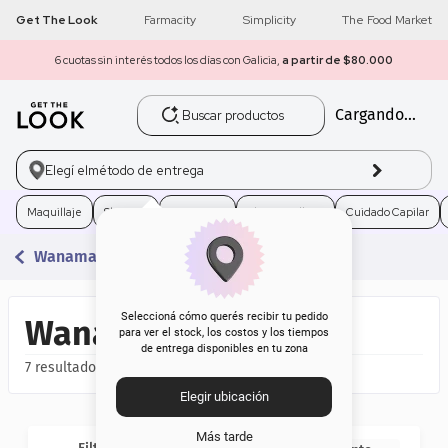
Get The Look
Farmacity
Simplicity
The Food Market
6 cuotas sin interés todos los días con Galicia,
a partir de $80.000
Buscar productos
Cargando...
1
.
get the look
2
.
máscara pestañas
Elegí el
método de entrega
3
.
loreal
Maquillaje
Skincare
Fragancias
Electro Belleza
Cuidado Capilar
Wanama
4
.
brochas
5
.
corrector
Seleccioná cómo querés recibir tu pedido
Wanama
para ver el stock, los costos y los tiempos
de entrega disponibles en tu zona
6
.
rubor
7
Elegir ubicación
7
.
serum
Más tarde