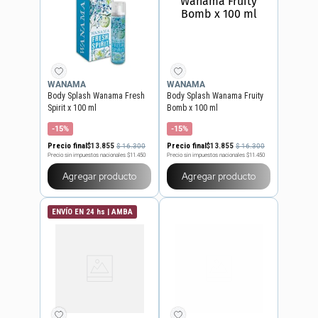
WANAMA
WANAMA
Body Splash Wanama Fresh
Body Splash Wanama Fruity
Spirit x 100 ml
Bomb x 100 ml
-15%
-15%
Precio final
$
13
.
855
Precio final
$
13
.
855
$
16
.
300
$
16
.
300
Precio sin impuestos nacionales
$11.450
Precio sin impuestos nacionales
$11.450
Agregar producto
Agregar producto
ENVÍO EN 24 hs | AMBA