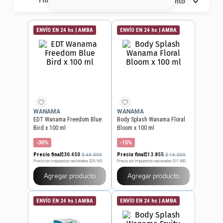
Filtros
Descuento
8
.
base
9
.
cher
ENVÍO EN 24 hs | AMBA
ENVÍO EN 24 hs | AMBA
10
.
nyx
WANAMA
WANAMA
EDT Wanama Freedom Blue
Body Splash Wanama Floral
Bird x 100 ml
Bloom x 100 ml
-30%
-15%
Precio final
$
30
.
450
Precio final
$
13
.
855
$
43
.
500
$
16
.
300
Precio sin impuestos nacionales
$25.165
Precio sin impuestos nacionales
$11.450
Agregar producto
Agregar producto
ENVÍO EN 24 hs | AMBA
ENVÍO EN 24 hs | AMBA