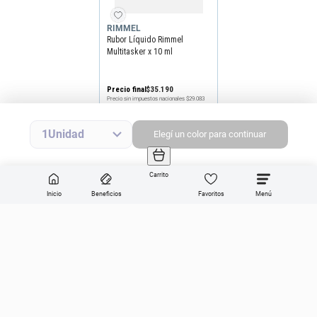
RIMMEL
Rubor Líquido Rimmel
Multitasker x 10 ml
Precio final
$
35
.
190
Precio sin impuestos nacionales
$29.083
Agregar producto
1
Elegí
un
color
para continuar
Carrito
Inicio
Beneficios
Favoritos