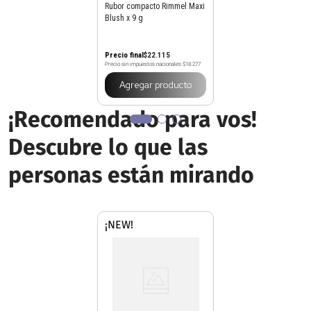
Rubor compacto Rimmel Maxi
Blush x 9 g
Precio final
$
22
.
115
Precio sin impuestos nacionales
$18.277
Agregar producto
¡Recomendado para vos!
Descubre lo que las
personas están mirando
¡NEW!