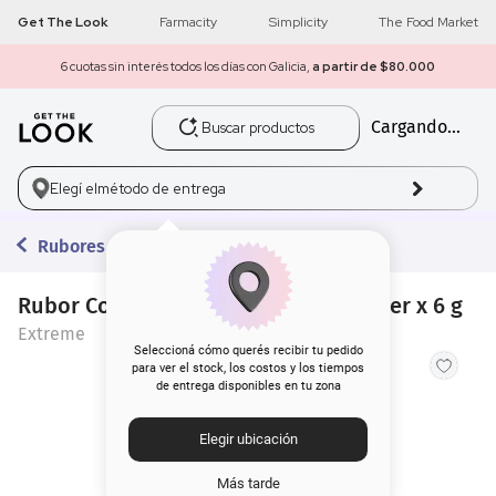
Get The Look
Farmacity
Simplicity
The Food Market
6 cuotas sin interés todos los días con Galicia,
a partir de $80.000
Buscar productos
Cargando...
1
.
get the look
2
.
máscara pestañas
Elegí el
método de entrega
3
.
brochas
Rubores
4
.
loreal
Rubor Compacto Extreme Super Power x 6 g
Extreme
5
.
corrector
Seleccioná cómo querés recibir tu pedido
para ver el stock, los costos y los tiempos
de entrega disponibles en tu zona
6
.
rubor
Elegir ubicación
7
.
base
Más tarde