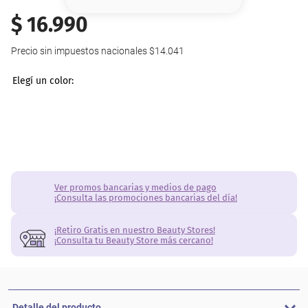
8
.
serum
$
16
.
990
9
.
cher
Precio sin impuestos nacionales
$14.041
10
.
contorno
Ver promos bancarias y medios de pago
¡Consulta las promociones bancarias del día!
¡Retiro Gratis en nuestro Beauty Stores!
¡Consulta tu Beauty Store más cercano!
Detalle del producto