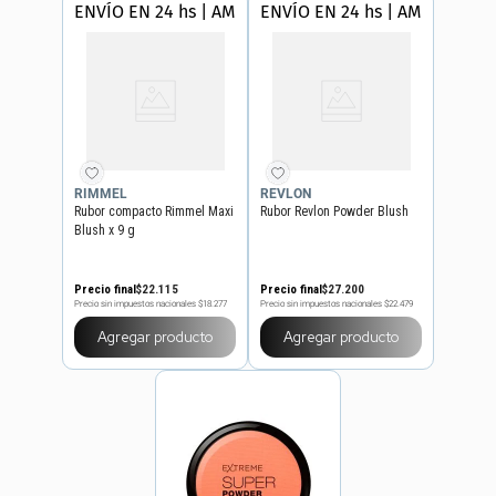
ENVÍO EN 24 hs | AMBA
ENVÍO EN 24 hs | AMBA
RIMMEL
REVLON
Rubor compacto Rimmel Maxi
Rubor Revlon Powder Blush
Blush x 9 g
Precio final
$
22
.
115
Precio final
$
27
.
200
Precio sin impuestos nacionales
$18.277
Precio sin impuestos nacionales
$22.479
Agregar producto
Agregar producto