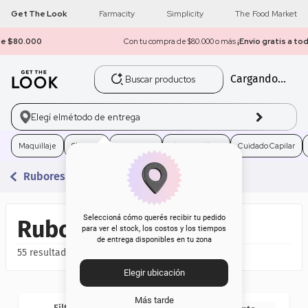
Get The Look
Farmacity
Simplicity
The Food Market
Con tu compra de $80.000 o más
¡Envío gratis a todo el país!
Buscar productos
Cargando...
1
.
get the look
2
.
máscara pestañas
Elegí el
método de entrega
3
.
loreal
Maquillaje
Skincare
Fragancias
Electro Belleza
Cuidado Capilar
Rubores
4
.
brochas
5
.
corrector
Seleccioná cómo querés recibir tu pedido
Rubores
para ver el stock, los costos y los tiempos
de entrega disponibles en tu zona
6
.
rubor
55
Elegir ubicación
7
.
serum
Más tarde