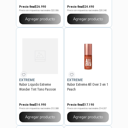
Precio final
$
26
.
990
Precio final
$
24
.
490
Precio sin impuestos nacionales
$22.306
Precio sin impuestos nacionales
$20.240
Agregar producto
Agregar producto
EXTREME
EXTREME
Rubor Liquido Extreme
Rubor Extreme All Over 3 en 1
Wonder Tint Tono Passion
Peach
Precio final
$
14
.
990
Precio final
$
17
.
190
Precio sin impuestos nacionales
$12.388
Precio sin impuestos nacionales
$14.207
Agregar producto
Agregar producto