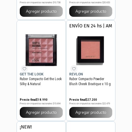
Precio sin impuestos nacionales
$10.738
Precio sin impuestos nacionales
$20.653
Agregar producto
Agregar producto
ENVÍO EN 24 hs | AMBA
GET THE LOOK
REVLON
Rubor Compacto Get the Look
Rubor Compacto Powder
Silky & Natural
Blush Cheek Boutique x 10 g
Precio final
$
18
.
990
Precio final
$
27
.
200
Precio sin impuestos nacionales
$15.694
Precio sin impuestos nacionales
$22.479
Agregar producto
Agregar producto
¡NEW!