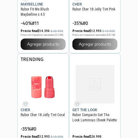
MAYBELLINE
CHER
Rubor Fit Me Blush
Rubor Cher 18 Jelly Tint Pink
Maybelline x 4.5
-40%#11
-35%#0
Precio final
$
14
.
394
Precio final
$
12
.
993
$
23
.
990
$
19
.
990
Precio sin impuestos nacionales
$11.896
Precio sin impuestos nacionales
$10.738
Agregar producto
Agregar producto
TRENDING
CHER
GET THE LOOK
Rubor Cher 18 Jelly Tint Coral
Rubor Compacto Get The
Look Luminous Cheek Palette
-35%#0
Precio final
$
12
.
993
Precio final
$
24
.
990
$
19
.
990