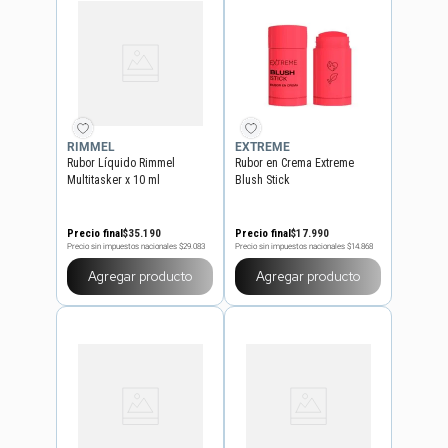
RIMMEL
EXTREME
Rubor Líquido Rimmel
Rubor en Crema Extreme
Multitasker x 10 ml
Blush Stick
Precio final
$
35
.
190
Precio final
$
17
.
990
Precio sin impuestos nacionales
$29.083
Precio sin impuestos nacionales
$14.868
Agregar producto
Agregar producto