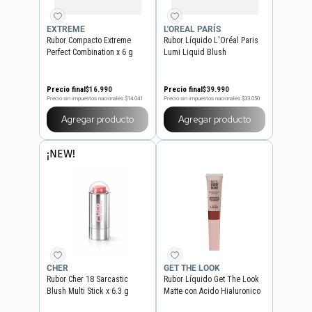
EXTREME
L'OREAL PARÍS
Rubor Compacto Extreme
Rubor Líquido L'Oréal Paris
Perfect Combination x 6 g
Lumi Liquid Blush
Precio final
$
16
.
990
Precio final
$
39
.
990
Precio sin impuestos nacionales
$14.041
Precio sin impuestos nacionales
$33.050
Agregar producto
Agregar producto
¡NEW!
CHER
GET THE LOOK
Rubor Cher 18 Sarcastic
Rubor Líquido Get The Look
Blush Multi Stick x 6.3 g
Matte con Acido Hialuronico