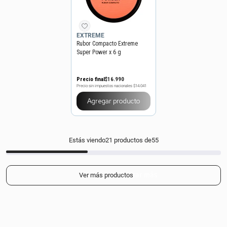
EXTREME
Rubor Compacto Extreme
Super Power x 6 g
Precio final
$
16
.
990
Precio sin impuestos nacionales
$14.041
Agregar producto
Estás viendo
21
productos de
55
Mostrar más