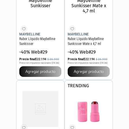
MAYBELLINE
MAYBELLINE
Rubor Líquido Maybelline
Rubor Líquido Maybelline
Sunkisser
Sunkisser Mate x 4,7 ml
-40% Web#29
-40% Web#29
Precio final
$
22
.
194
Precio final
$
22
.
194
$
36
.
990
$
36
.
990
Precio sin impuestos nacionales
$18.342
Precio sin impuestos nacionales
$18.342
Agregar producto
Agregar producto
TRENDING