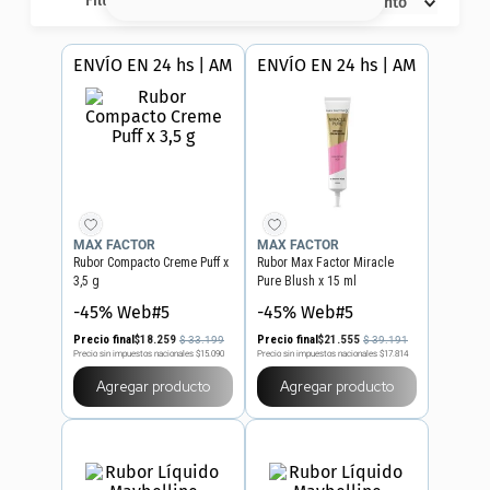
Filtros
Descuento
8
.
base
9
.
nyx
ENVÍO EN 24 hs | AMBA
ENVÍO EN 24 hs | AMBA
10
.
cher
MAX FACTOR
MAX FACTOR
Rubor Compacto Creme Puff x
Rubor Max Factor Miracle
3,5 g
Pure Blush x 15 ml
-45% Web#5
-45% Web#5
Precio final
$
18
.
259
Precio final
$
21
.
555
$
33
.
199
$
39
.
191
Precio sin impuestos nacionales
$15.090
Precio sin impuestos nacionales
$17.814
Agregar producto
Agregar producto