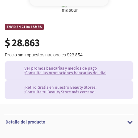
8
.
base
9
.
nyx
ENVÍO EN 24 hs | AMBA
10
.
cher
$
28
.
863
Precio sin impuestos nacionales
$23.854
Ver promos bancarias y medios de pago
¡Consulta las promociones bancarias del día!
¡Retiro Gratis en nuestro Beauty Stores!
¡Consulta tu Beauty Store más cercano!
Detalle del producto