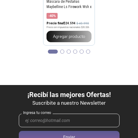
Máscara de Pestañas
Maybelline Ls Firework Wsh x
32 ml
-40%
Precio final
$
24
.
594
$
40
.
990
Precio sin impuestos nacionales
$20.326
Agregar producto
Enviar