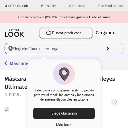
Get The Look
Farmacity
Simplicity
The Food Market
Con tu compra de $80.000 o más
¡Envío gratis a todo el país!
Buscar productos
Cargando...
1
.
get the look
2
.
máscara pestañas
Elegí el
método de entrega
3
.
loreal
Máscaras de Pestañas
4
.
brochas
Máscara de Pestañas Rimmel Scandaleyes
Ultimate Boost Primer
5
.
corrector
Seleccioná cómo querés recibir tu pedido
Rimmel
para ver el stock, los costos y los tiempos
de entrega disponibles en tu zona
6
.
rubor
Elegir ubicación
7
.
serum
Más tarde