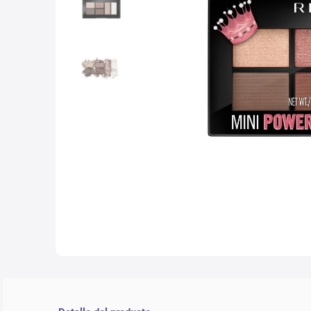
10
.
lab