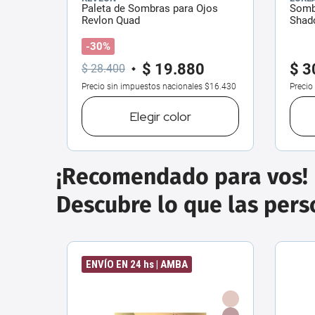
Paleta de Sombras para Ojos
Sombr
Revlon Quad
Shado
-30%
$
19
.
880
$
3
$
28
.
400
Precio sin impuestos nacionales
$16.430
Precio
Elegir
color
¡Recomendado para vos!
Descubre lo que las per
ENVÍO EN 24 hs | AMBA