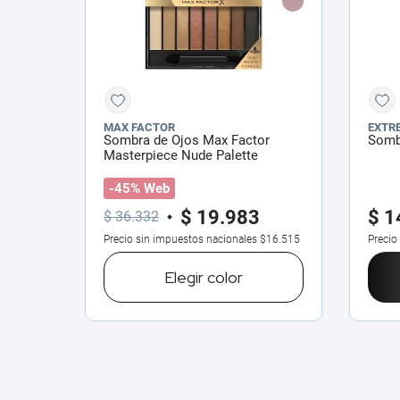
MAX FACTOR
EXTR
Sombra de Ojos Max Factor
Somb
Masterpiece Nude Palette
-45% Web
$
19
.
983
$
1
$
36
.
332
Precio sin impuestos nacionales
$16.515
Precio
Elegir
color