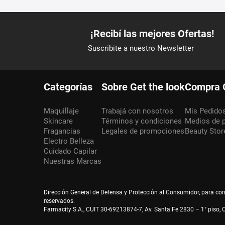
Categorías
Sobre Get the look
Compra 
Maquillaje
Trabajá con nosotros
Mis Pedido
Skincare
Términos y condiciones
Medios de 
Fragancias
Legales de promociones
Beauty Stor
Electro Belleza
Cuidado Capilar
Nuestras Marcas
Dirección General de Defensa y Protección al Consumidor, para co
reservados.
Farmacity S.A., CUIT 30-69213874-7, Av. Santa Fe 2830 – 1° piso, C