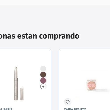
sonas estan comprando
AL PARÍS
ZAIRA BEAUTY