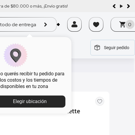
a de $80.000 o más, ¡Envío gratis!
todo de entrega
0
Seguir pedido
tegoría
tegoría
tegoría
tegoría
tegoría
 querés recibir tu pedido para
, los costos y los tiempos de
 disponibles en tu zona
Elegir ubicación
s Rimmel Mini Power Palette