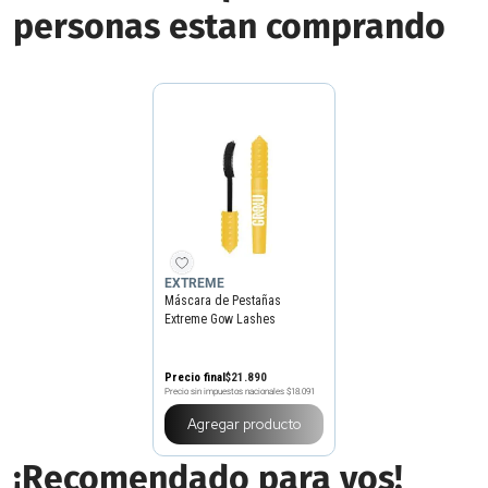
personas estan comprando
EXTREME
Máscara de Pestañas
Extreme Gow Lashes
Alargadora
Precio final
$
21
.
890
Precio sin impuestos nacionales
$18.091
Agregar producto
¡Recomendado para vos!