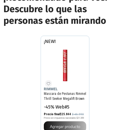
Descubre lo que las
personas están mirando
¡NEW!
RIMMEL
Mascara de Pestanas Rimmel
Thrill Seeker Megalift Brown
002
-45% Web#5
Precio final
$
25
.
844
$
46
.
990
Precio sin impuestos nacionales
$21.359
Agregar producto