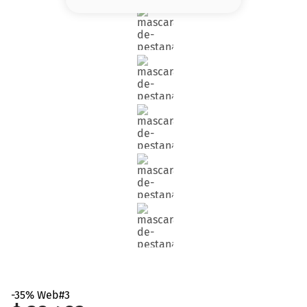
8
.
serum
9
.
cher
10
.
labial
-35% Web#3