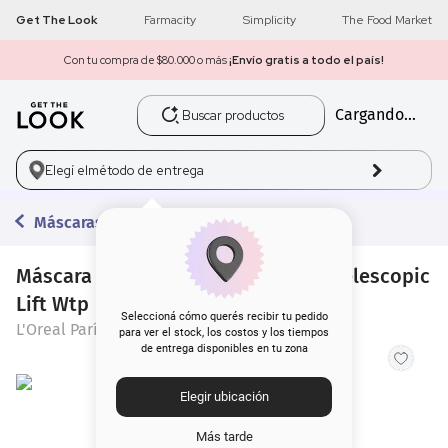
Get The Look
Farmacity
Simplicity
The Food Market
Con tu compra de $80.000 o más
¡Envío gratis a todo el país!
Buscar productos
Cargando...
1
.
get the look
2
.
máscara pestañas
Elegí el
método de entrega
3
.
loreal
Máscaras de Pestañas
4
.
brochas
Máscara de Pestañas L'Oreal París Telescopic
Lift Wtp
5
.
corrector
Seleccioná cómo querés recibir tu pedido
L'Oreal París
para ver el stock, los costos y los tiempos
de entrega disponibles en tu zona
6
.
rubor
Elegir ubicación
7
.
base
Más tarde