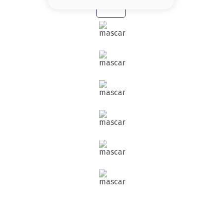
8
.
serum
9
.
cher
10
.
labial