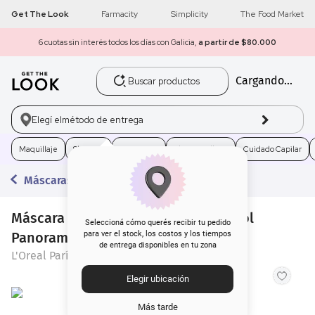
Get The Look
Farmacity
Simplicity
The Food Market
6 cuotas sin interés todos los días con Galicia,
a partir de $80.000
Buscar productos
Cargando...
1
.
get the look
2
.
máscara pestañas
Elegí el
método de entrega
3
.
loreal
Maquillaje
Skincare
Fragancias
Electro Belleza
Cuidado Capilar
Máscaras de Pestañas
4
.
brochas
Máscara de Pestañas L'Oréal París Vol
5
.
corrector
Seleccioná cómo querés recibir tu pedido
Panorama Black x 9,9 ml
para ver el stock, los costos y los tiempos
de entrega disponibles en tu zona
6
.
rubor
L'Oreal París
Elegir ubicación
7
.
base
Más tarde