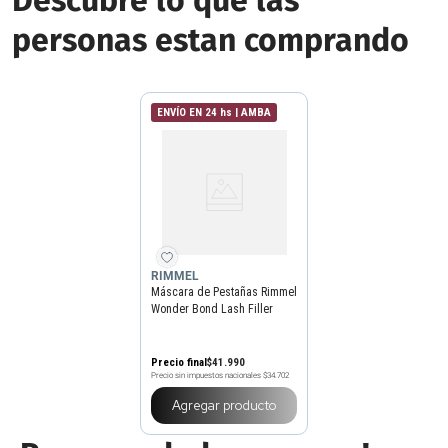
Descubre lo que las
personas estan comprando
ENVÍO EN 24 hs | AMBA
RIMMEL
Máscara de Pestañas Rimmel
Wonder Bond Lash Filler
Negro x 11 ml
Precio final
$
41
.
990
Precio sin impuestos nacionales
$34.702
Agregar producto