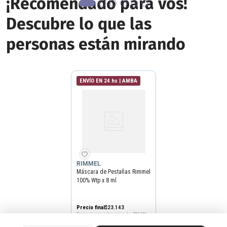
¡Recomendado para vos!
Descubre lo que las
personas están mirando
ENVÍO EN 24 hs | AMBA
RIMMEL
Máscara de Pestañas Rimmel
100% Wtp x 8 ml
Precio final
$
23
.
143
Precio sin impuestos nacionales
$19.126