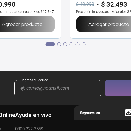
0
.
990
$
32
.
493
$
49
.
990
 sin impuestos nacionales
$17.347
Precio sin impuestos nacionales
$2
Agregar producto
Agregar producto
Online
Ayuda en vivo
s
0800-222-3559