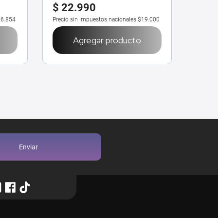
$
22
.
990
$
22
6.854
Precio sin impuestos nacionales
$19.000
Precio 
Agregar producto
Enviar