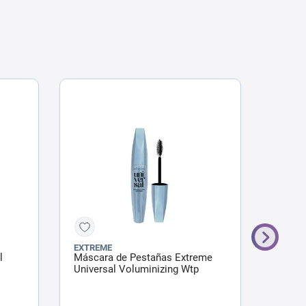
EXTREME
ZAIRA
l
Máscara de Pestañas Extreme
Máscar
Universal Voluminizing Wtp
Beauty