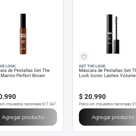
THE LOOK
GET THE LOOK
ara de Pestañas Get The
Máscara de Pestañas Get T
 Marrón Perfect Brown
Look Iconic Lashes Volume
0
.
990
$
20
.
990
 sin impuestos nacionales
$17.347
Precio sin impuestos nacionales
$1
Agregar producto
Agregar producto