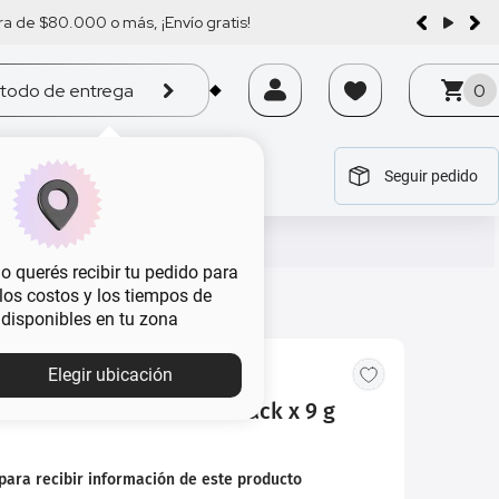
a de $80.000 o más, ¡Envío gratis!
todo de entrega
0
Seguir pedido
tegoría
tegoría
tegoría
tegoría
tegoría
 querés recibir tu pedido para
, los costos y los tiempos de
 disponibles en tu zona
Elegir ubicación
tañas Extreme 2 en 1 Black x 9 g