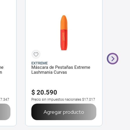
EXTREME
L'OREA
he
Máscara de Pestañas Extreme
Máscar
n
Lashmania Curvas
París 
-35%
$
20
.
590
$
49
.
9
7.347
Precio sin impuestos nacionales
$17.017
Precio 
Agregar producto