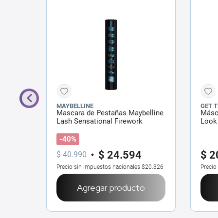
MAYBELLINE
GET 
reme
Mascara de Pestañas Maybelline
Másc
Lash Sensational Firework
Look
Electro Black x 10 ml
-40%
$
24
.
594
$
2
$
40
.
990
$18.091
Precio sin impuestos nacionales
$20.326
Precio
o
Agregar producto