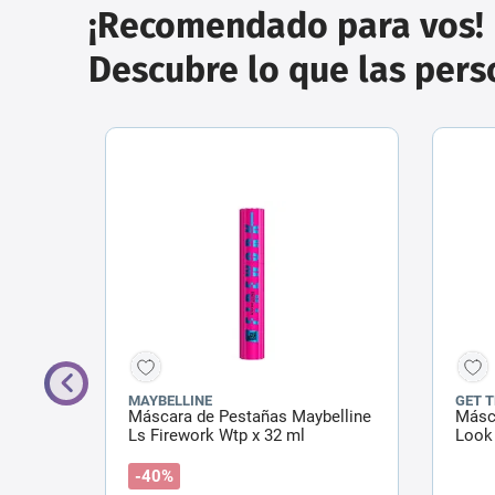
¡Recomendado para vos!
Descubre lo que las per
MAYBELLINE
GET 
reme
Máscara de Pestañas Maybelline
Másc
Ls Firework Wtp x 32 ml
Look
-40%