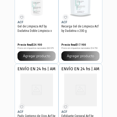
ACF
ACF
Gel de Limpieza Acf by
Recarga Gel de Limpieza Acf
Dadatina Doble Limpieza x
by Dadatina x 200 g
200 g
Precio final
$
24
.
900
Precio final
$
17
.
900
Precio sin impuestos nacionales
$20.579
Precio sin impuestos nacionales
$14.793
Agregar producto
Agregar producto
ENVÍO EN 24 hs | AMBA
ENVÍO EN 24 hs | AMBA
ACF
ACF
Pads Contorno de Ojos Acf by
Exfoliante Corporal Acf by