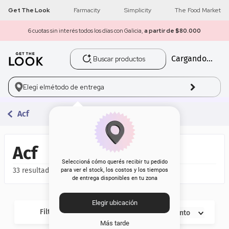
Get The Look
Farmacity
Simplicity
The Food Market
6 cuotas sin interés todos los días con Galicia,
a partir de $80.000
Buscar productos
Cargando...
1
.
get the look
2
.
máscara pestañas
Elegí el
método de entrega
3
.
loreal
Acf
4
.
brochas
Acf
5
.
corrector
Seleccioná cómo querés recibir tu pedido
33
para ver el stock, los costos y los tiempos
de entrega disponibles en tu zona
6
.
rubor
Elegir ubicación
7
.
serum
Filtros
Descuento
Más tarde