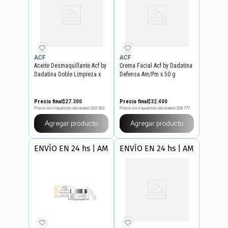
ACF
ACF
Aceite Desmaquillante Acf by
Crema Facial Acf by Dadatina
Dadatina Doble Limpieza x
Defensa Am/Pm x 50 g
150 ml
Precio final
$
27
.
300
Precio final
$
32
.
400
Precio sin impuestos nacionales
$22.562
Precio sin impuestos nacionales
$26.777
Agregar producto
Agregar producto
ENVÍO EN 24 hs | AMBA
ENVÍO EN 24 hs | AMBA