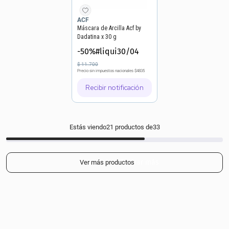
ACF
Máscara de Arcilla Acf by
Dadatina x 30 g
-50%#liqui30/04
$
11
.
700
Precio sin impuestos nacionales
$4835
Recibir notificación
Estás viendo
21
productos de
33
Mostrar más