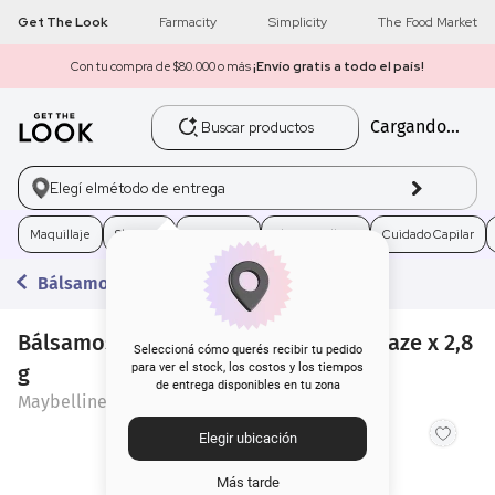
Get The Look
Farmacity
Simplicity
The Food Market
Con tu compra de $80.000 o más
¡Envío gratis a todo el país!
Buscar productos
Cargando...
1
.
get the look
2
.
máscara pestañas
Elegí el
método de entrega
3
.
loreal
Maquillaje
Skincare
Fragancias
Electro Belleza
Cuidado Capilar
Bálsamos y Protectores
4
.
brochas
Bálsamos Labial Maybelline Lifter Glaze x 2,8
5
.
corrector
Seleccioná cómo querés recibir tu pedido
g
para ver el stock, los costos y los tiempos
de entrega disponibles en tu zona
6
.
rubor
Maybelline
Elegir ubicación
7
.
serum
Más tarde