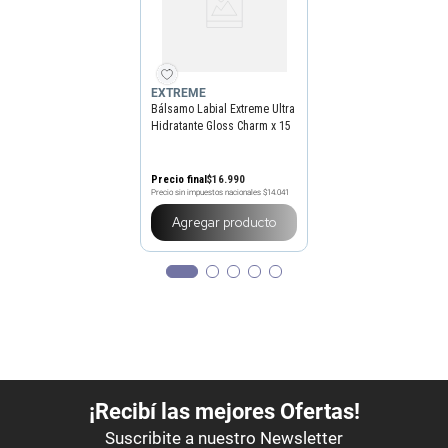
EXTREME
Bálsamo Labial Extreme Ultra
Hidratante Gloss Charm x 15
ml
Precio final
$
16
.
990
Precio sin impuestos nacionales
$14.041
Agregar producto