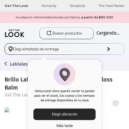
Get The Look
Farmacity
Simplicity
The Food Market
6 cuotas sin interés todos los días con Galicia,
a partir de $80.000
Buscar productos
Cargando...
1
.
get the look
2
.
máscara pestañas
Elegí el
método de entrega
3
.
loreal
Labiales en Barra
4
.
brochas
Brillo Labial en Barra Get The Look Gloss
Balm
5
.
corrector
Seleccioná cómo querés recibir tu pedido
Get The Look
para ver el stock, los costos y los tiempos
de entrega disponibles en tu zona
6
.
rubor
Elegir ubicación
7
.
base
Más tarde