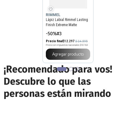
RIMMEL
Lápiz Labial Rimmel Lasting
Finish Extreme Matte
-50%#3
Precio final
$
12
.
297
$
24
.
595
Precio sin impuestos nacionales
$10.163
Agregar producto
¡Recomendado para vos!
Descubre lo que las
personas están mirando