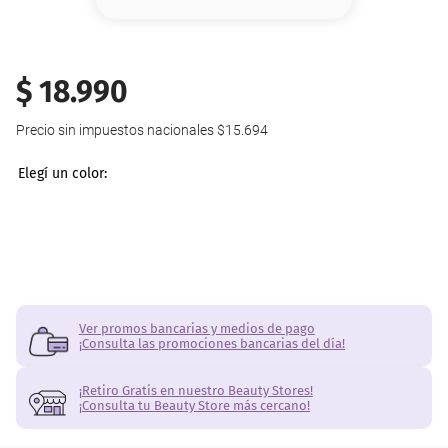
8
.
serum
9
.
cher
$
18
.
990
10
.
labial
Precio sin impuestos nacionales
$15.694
Ver promos bancarias y medios de pago
¡Consulta las promociones bancarias del día!
¡Retiro Gratis en nuestro Beauty Stores!
¡Consulta tu Beauty Store más cercano!