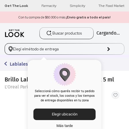
Get The Look
Farmacity
Simplicity
The Food Market
Con tu compra de $80.000 o más
¡Envío gratis a todo el país!
Buscar productos
Cargando...
1
.
get the look
2
.
máscara pestañas
Elegí el
método de entrega
3
.
brochas
Labiales Líquidos
4
.
loreal
Brillo Labial L'Oreal Paris Plump Ph x 5 ml
L'Oreal París
5
.
corrector
Seleccioná cómo querés recibir tu pedido
para ver el stock, los costos y los tiempos
de entrega disponibles en tu zona
6
.
rubor
Elegir ubicación
7
.
base
Más tarde