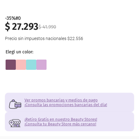
-35%#0
$
27
.
293
$
41
.
990
Precio sin impuestos nacionales
$22.556
Ver promos bancarias y medios de pago
¡Consulta las promociones bancarias del día!
¡Retiro Gratis en nuestro Beauty Stores!
¡Consulta tu Beauty Store más cercano!