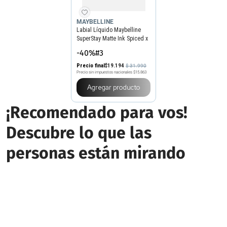
MAYBELLINE
Labial Líquido Maybelline
SuperStay Matte Ink Spiced x
5 ml
-40%#3
Precio final
$
19
.
194
$
31
.
990
Precio sin impuestos nacionales
$15.863
Agregar producto
¡Recomendado para vos!
Descubre lo que las
personas están mirando