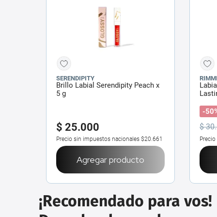
SERENDIPITY
RIMM
Brillo Labial Serendipity Peach x
Labi
5 g
Lasti
-50
$
25
.
000
$
30
.
Precio sin impuestos nacionales
$20.661
Precio
Agregar producto
¡Recomendado para vos!