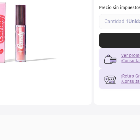
ial
Precio sin impuesto
1
Ver prom
¡Consulta
¡Retiro G
¡Consulta