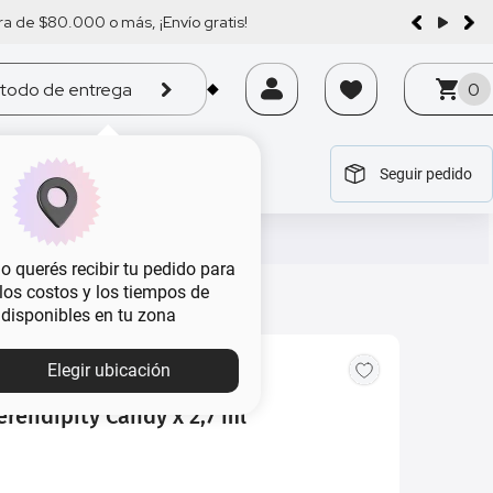
a de $80.000 o más, ¡Envío gratis!
todo de entrega
0
Seguir pedido
tegoría
tegoría
tegoría
tegoría
tegoría
 querés recibir tu pedido para
, los costos y los tiempos de
 disponibles en tu zona
Elegir ubicación
Serendipity Candy x 2,7 ml