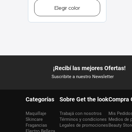
Elegir
color
Categorías
Sobre Get the look
Compra 
Maquillaje
Trabajá con nosotros
Mis Pedido
Skincare
Términos y condiciones
Medios de 
Fragancias
Legales de promociones
Beauty Stor
Electro Belleza