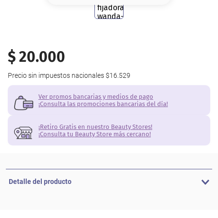
8
.
serum
9
.
cher
10
.
labial
$
20
.
000
Precio sin impuestos nacionales
$16.529
Ver promos bancarias y medios de pago
¡Consulta las promociones bancarias del día!
¡Retiro Gratis en nuestro Beauty Stores!
¡Consulta tu Beauty Store más cercano!
Detalle del producto