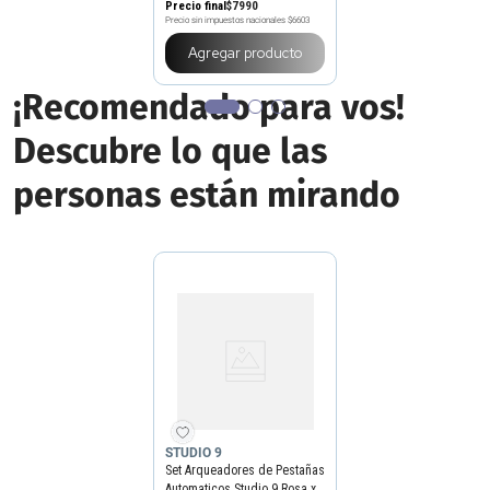
Precio final
$
7990
Precio sin impuestos nacionales
$6603
Agregar producto
¡Recomendado para vos!
Descubre lo que las
personas están mirando
STUDIO 9
Set Arqueadores de Pestañas
Automaticos Studio 9 Rosa x