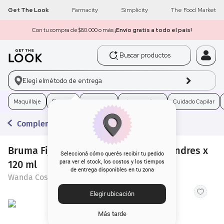
Get The Look
Farmacity
Simplicity
The Food Market
Con tu compra de $80.000 o más
¡Envío gratis a todo el país!
Buscar productos
1
.
get the look
Elegí el
método de entrega
2
.
máscara pestañas
Maquillaje
Skincare
Fragancias
Electro Belleza
Cuidado Capilar
3
.
loreal
Complementos para el Rostro
4
.
brochas
Bruma Fijadora Wanda Cosmetics Londres x
5
.
corrector
Seleccioná cómo querés recibir tu pedido
120 ml
para ver el stock, los costos y los tiempos
de entrega disponibles en tu zona
Wanda Cosmetics
6
.
rubor
Elegir ubicación
7
.
base
Más tarde