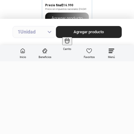
Precio final
$
16
.
990
Precio sin impuestos nacionales
$14.041
Agregar producto
1
Agregar producto
Carrito
Inicio
Beneficios
Favoritos
Enviar