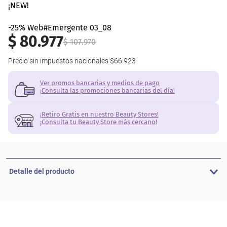
¡NEW!
-25% Web
$
80
.
977
$
107
.
970
Precio sin impuestos nacionales
$66.923
Ver promos bancarias y medios de pago
¡Consulta las promociones bancarias del día!
¡Retiro Gratis en nuestro Beauty Stores!
¡Consulta tu Beauty Store más cercano!
Detalle del producto