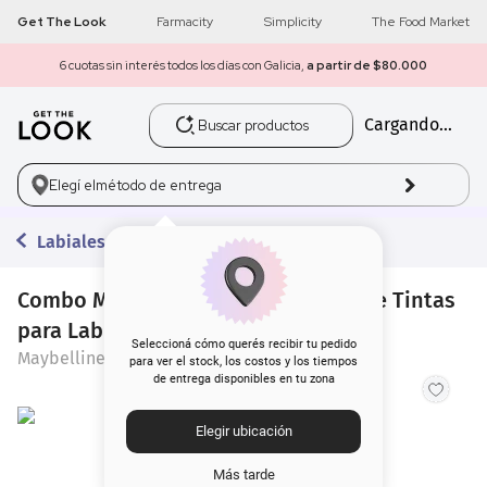
Get The Look
Farmacity
Simplicity
The Food Market
6 cuotas sin interés todos los días con Galicia,
a partir de $80.000
Buscar productos
Cargando...
1
.
get the look
2
.
máscara pestañas
Elegí el
método de entrega
3
.
loreal
Labiales Líquidos
4
.
brochas
Combo Maybelline Teddy Tint: Set de Tintas
para Labios x 3 un
5
.
corrector
Seleccioná cómo querés recibir tu pedido
Maybelline
para ver el stock, los costos y los tiempos
de entrega disponibles en tu zona
6
.
rubor
Elegir ubicación
7
.
base
Más tarde