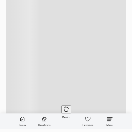
Categorías
Sobre Get the look
Compra online
Ayuda en vivo
Dirección General de Defensa y Protección al Consumidor, para consultas
y/o denuncias
ingrese aquí
© Copyright 2023. Todos los derechos
reservados.
Farmacity S.A., CUIT 30-69213874-7, Av. Santa Fe 2830 – 1° piso, C.A.B.A.
Carrito
Inicio
Beneficios
Favoritos