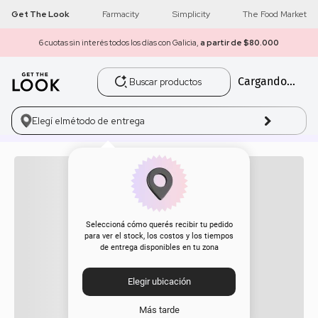
Get The Look
Farmacity
Simplicity
The Food Market
6 cuotas sin interés todos los días con Galicia,
a partir de $80.000
Buscar productos
Cargando...
1
.
get the look
2
.
máscara pestañas
Elegí el
método de entrega
3
.
loreal
Cosrx
4
.
brochas
Cosrx
5
.
corrector
Seleccioná cómo querés recibir tu pedido
2
para ver el stock, los costos y los tiempos
de entrega disponibles en tu zona
6
.
rubor
Elegir ubicación
7
.
serum
Filtros
Descuento
Más tarde