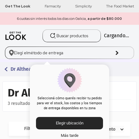
Get The Look
Farmacity
Simplicity
The Food Market
6 cuotas sin interés todos los días con Galicia,
a partir de $80.000
Buscar productos
Cargando...
1
.
get the look
2
.
máscara pestañas
Elegí el
método de entrega
3
.
loreal
Dr Althea
4
.
brochas
Dr Althea
5
.
corrector
Seleccioná cómo querés recibir tu pedido
3
para ver el stock, los costos y los tiempos
de entrega disponibles en tu zona
6
.
rubor
Elegir ubicación
7
.
serum
Filtros
Descuento
Más tarde