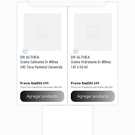
8
.
base
9
.
nyx
10
.
cher
DR ALTHEA
DR ALTHEA
Crema Calmante Dr Althea
Crema Hidratante Dr Althea
345 Teca Pantenol Ceramida
147 x 50 ml
x 50 ml
Precio final
$
80
.
699
Precio final
$
80
.
699
Precio sin impuestos nacionales
$66.693
Precio sin impuestos nacionales
$66.693
Agregar producto
Agregar producto