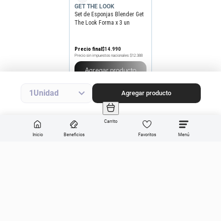
GET THE LOOK
Set de Esponjas Blender Get
The Look Forma x 3 un
Precio final
$
14
.
990
Precio sin impuestos nacionales
$12.388
Agregar producto
1
Agregar producto
Carrito
Inicio
Beneficios
Favoritos