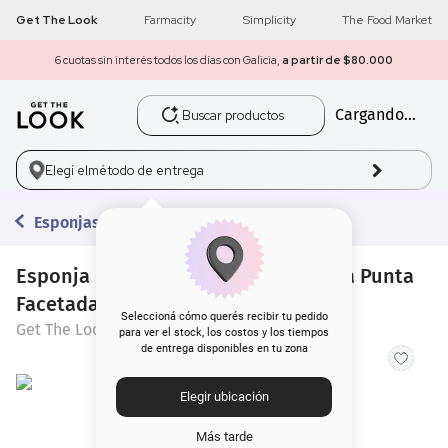
Get The Look
Farmacity
Simplicity
The Food Market
6 cuotas sin interés todos los días con Galicia,
a partir de $80.000
Buscar productos
Cargando...
1
.
get the look
2
.
máscara pestañas
Elegí el
método de entrega
3
.
loreal
Esponjas y Beauty Blenders
4
.
brochas
Esponja Blender Get The Look Forma Punta
Facetada
5
.
corrector
Seleccioná cómo querés recibir tu pedido
Get The Look
para ver el stock, los costos y los tiempos
de entrega disponibles en tu zona
6
.
rubor
Elegir ubicación
7
.
serum
Más tarde