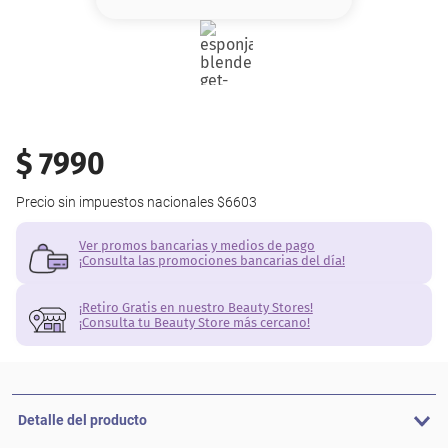
8
.
base
9
.
cher
10
.
nyx
$
7990
Precio sin impuestos nacionales
$6603
Ver promos bancarias y medios de pago
¡Consulta las promociones bancarias del día!
¡Retiro Gratis en nuestro Beauty Stores!
¡Consulta tu Beauty Store más cercano!
Detalle del producto