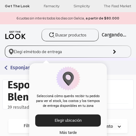
Get The Look
Farmacity
Simplicity
The Food Market
6 cuotas sin interés todos los días con Galicia,
a partir de $80.000
Buscar productos
Cargando...
1
.
get the look
2
.
máscara pestañas
Elegí el
método de entrega
3
.
loreal
Esponjas Y Beauty Blenders
4
.
brochas
Esponjas y Beauty
Blenders
5
.
corrector
Seleccioná cómo querés recibir tu pedido
para ver el stock, los costos y los tiempos
de entrega disponibles en tu zona
39
6
.
rubor
Elegir ubicación
7
.
serum
Filtros
Descuento
Más tarde