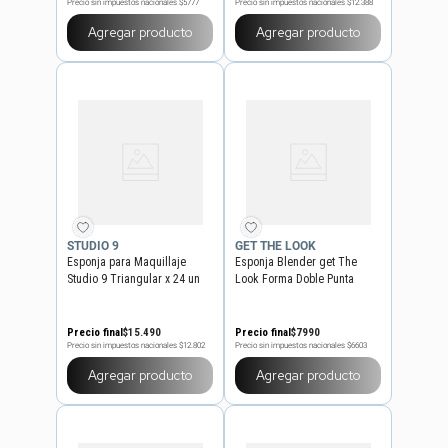
Precio sin impuestos nacionales
$5777
Precio sin impuestos nacionales
$12.388
Agregar producto
Agregar producto
STUDIO 9
GET THE LOOK
Esponja para Maquillaje
Esponja Blender get The
Studio 9 Triangular x 24 un
Look Forma Doble Punta
Precio final
$
15
.
490
Precio final
$
7990
Precio sin impuestos nacionales
$12.802
Precio sin impuestos nacionales
$6603
Agregar producto
Agregar producto