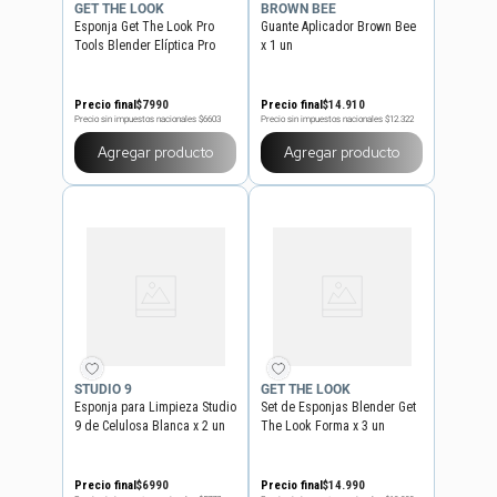
GET THE LOOK
BROWN BEE
Esponja Get The Look Pro
Guante Aplicador Brown Bee
Tools Blender Elíptica Pro
x 1 un
Tools
Precio final
$
7990
Precio final
$
14
.
910
Precio sin impuestos nacionales
$6603
Precio sin impuestos nacionales
$12.322
Agregar producto
Agregar producto
STUDIO 9
GET THE LOOK
Esponja para Limpieza Studio
Set de Esponjas Blender Get
9 de Celulosa Blanca x 2 un
The Look Forma x 3 un
Precio final
$
6990
Precio final
$
14
.
990