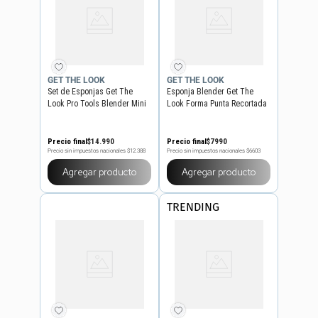
GET THE LOOK
GET THE LOOK
Set de Esponjas Get The
Esponja Blender Get The
Look Pro Tools Blender Mini
Look Forma Punta Recortada
x 4 un
Precio final
$
14
.
990
Precio final
$
7990
Precio sin impuestos nacionales
$12.388
Precio sin impuestos nacionales
$6603
Agregar producto
Agregar producto
TRENDING