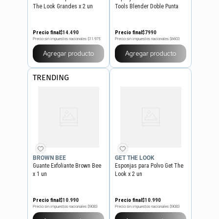
The Look Grandes x 2 un
Tools Blender Doble Punta
Precio final
$
14
.
490
Precio final
$
7990
Precio sin impuestos nacionales
$11.975
Precio sin impuestos nacionales
$6603
Agregar producto
Agregar producto
TRENDING
BROWN BEE
GET THE LOOK
Guante Exfoliante Brown Bee
Esponjas para Polvo Get The
x 1 un
Look x 2 un
Precio final
$
10
.
990
Precio final
$
10
.
990
Precio sin impuestos nacionales
$9083
Precio sin impuestos nacionales
$9083