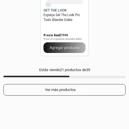
GET THE LOOK
Esponja Get The Look Pro
Tools Blender Doble
Facetada
Precio final
$
7990
Precio sin impuestos nacionales
$6603
Agregar producto
Estás viendo
21
productos de
39
Mostrar más