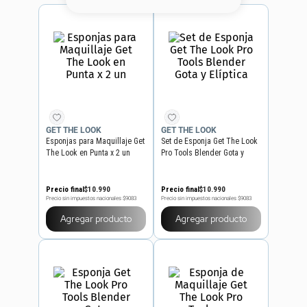
8
.
base
9
.
cher
10
.
nyx
GET THE LOOK
GET THE LOOK
Esponjas para Maquillaje Get
Set de Esponja Get The Look
The Look en Punta x 2 un
Pro Tools Blender Gota y
Elíptica
Precio final
$
10
.
990
Precio final
$
10
.
990
Precio sin impuestos nacionales
$9083
Precio sin impuestos nacionales
$9083
Agregar producto
Agregar producto