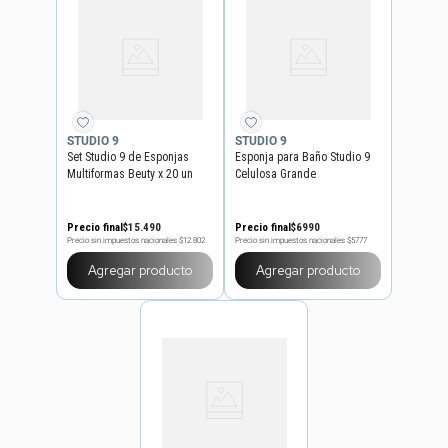
STUDIO 9
STUDIO 9
Set Studio 9 de Esponjas
Esponja para Baño Studio 9
Multiformas Beuty x 20 un
Celulosa Grande
Precio final
$
15
.
490
Precio final
$
6990
Precio sin impuestos nacionales
$12.802
Precio sin impuestos nacionales
$5777
Agregar producto
Agregar producto