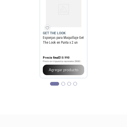
GET THE LOOK
Esponjas para Maquillaje Get
The Look en Punta x 2 un
Precio final
$
10
.
990
Precio sin impuestos nacionales
$9083
Agregar producto