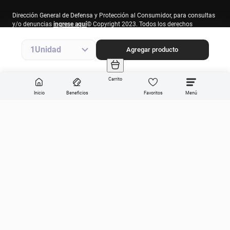
Dirección General de Defensa y Protección al Consumidor, para consultas
y/o denuncias
ingrese aquí
© Copyright 2023. Todos los derechos
reservados.
Farmacity S.A., CUIT 30-69213874-7, Av. Santa Fe 2830 – 1° piso, C.A.B.A.
1
Agregar producto
Carrito
Inicio
Beneficios
Favoritos