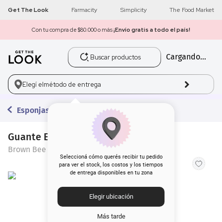
Get The Look
Farmacity
Simplicity
The Food Market
Con tu compra de $80.000 o más
¡Envío gratis a todo el país!
Buscar productos
Cargando...
1
.
get the look
2
.
máscara pestañas
Elegí el
método de entrega
3
.
loreal
Esponjas y Beauty Blenders
4
.
brochas
Guante Exfoliante Brown Bee x 1 un
Brown Bee
5
.
corrector
Seleccioná cómo querés recibir tu pedido
para ver el stock, los costos y los tiempos
de entrega disponibles en tu zona
6
.
rubor
Elegir ubicación
7
.
serum
Más tarde