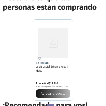
personas estan comprando
EXTREME
Lápiz Labial Extreme Keep It
Matte
Precio final
$
14
.
990
Precio sin impuestos nacionales
$12.388
Agregar producto
¡Recomendado para vos!