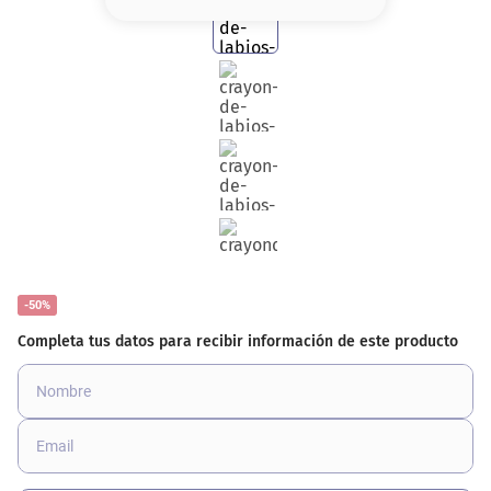
8
.
serum
9
.
cher
10
.
labial
-50%