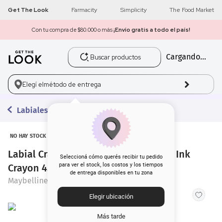
Get The Look
Farmacity
Simplicity
The Food Market
Con tu compra de $80.000 o más
¡Envío gratis a todo el país!
Buscar productos
Cargando...
1
.
get the look
2
.
máscara pestañas
Elegí el
método de entrega
3
.
loreal
Labiales en Barra
4
.
brochas
NO HAY STOCK
Labial Crayon Maybelline Super Stay Ink
5
.
corrector
Seleccioná cómo querés recibir tu pedido
para ver el stock, los costos y los tiempos
Crayon 45 Hustle x 1,5 g
de entrega disponibles en tu zona
6
.
rubor
Maybelline
Elegir ubicación
7
.
base
Más tarde