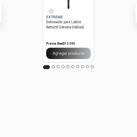
EXTREME
Delineador para Labios
Retráctil Extreme Defined
Lips x 0,25 g
Precio final
$
13
.
090
Precio sin impuestos nacionales
$10.818
Elegir
color