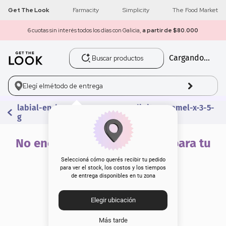
Get The Look
Farmacity
Simplicity
The Food Market
6 cuotas sin interés todos los días con Galicia,
a partir de $80.000
Buscar productos
Cargando...
1
.
get the look
2
.
máscara pestañas
Elegí el
método de entrega
labial-en-barra-cremoso-serendipity-caramel-x-3-5-
3
.
loreal
g
4
.
brochas
No encontramos resultados para tu
búsqueda
5
.
corrector
Seleccioná cómo querés recibir tu pedido
para ver el stock, los costos y los tiempos
de entrega disponibles en tu zona
6
.
rubor
Elegir ubicación
7
.
serum
Más tarde