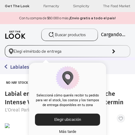
Get The Look
Farmacity
Simplicity
The Food Market
Con tu compra de $80.000 o más
¡Envío gratis a todo el país!
Buscar productos
Cargando...
1
.
get the look
2
.
máscara pestañas
Elegí el
método de entrega
3
.
brochas
Labiales en Barra
4
.
loreal
NO HAY STOCK
Labial en Barra L'Oréal Paris Color Riche
5
.
corrector
Seleccioná cómo querés recibir tu pedido
para ver el stock, los costos y los tiempos
Intense Volume Matte 346 Rouge Determin
de entrega disponibles en tu zona
6
.
rubor
L'Oreal París
Elegir ubicación
7
.
base
Más tarde