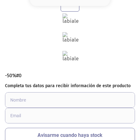
8
.
base
9
.
nyx
10
.
cher
-50%#0