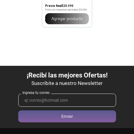
Precio final
$
20
.
490
Precio sin impuestos nacionales
$16.934
Agregar producto
Enviar