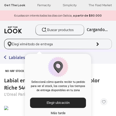
Get The Look
Farmacity
Simplicity
The Food Market
6 cuotas sin interés todos los días con Galicia,
a partir de $80.000
Buscar productos
Cargando...
1
.
get the look
2
.
máscara pestañas
Elegí el
método de entrega
3
.
loreal
Labiales en Barra
4
.
brochas
NO HAY STOCK
Labial en Barra Matte L'Oréal París Color
5
.
corrector
Seleccioná cómo querés recibir tu pedido
para ver el stock, los costos y los tiempos
Riche 540 Unstopp
de entrega disponibles en tu zona
6
.
rubor
L'Oreal París
Elegir ubicación
7
.
serum
Más tarde