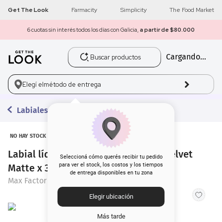
Get The Look
Farmacity
Simplicity
The Food Market
6 cuotas sin interés todos los días con Galicia,
a partir de $80.000
Buscar productos
Cargando...
1
.
get the look
2
.
máscara pestañas
Elegí el
método de entrega
3
.
loreal
Labiales Líquidos
4
.
brochas
NO HAY STOCK
Labial líquido Max factor Lipfinity Velvet
5
.
corrector
Seleccioná cómo querés recibir tu pedido
para ver el stock, los costos y los tiempos
Matte x 3,5 ml
de entrega disponibles en tu zona
6
.
rubor
Max Factor
Elegir ubicación
7
.
serum
Más tarde