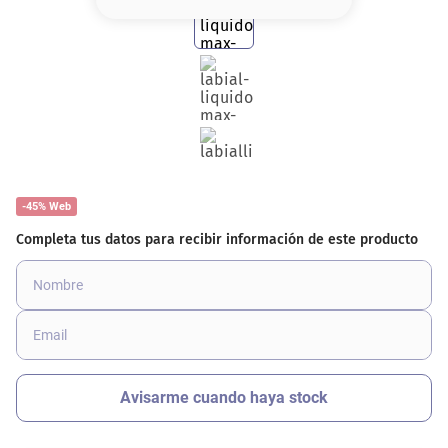
8
.
base
9
.
nyx
10
.
cher
-45% Web