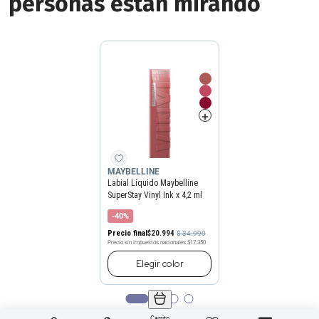
personas están mirando
MAYBELLINE
Labial Líquido Maybelline
SuperStay Vinyl Ink x 4,2 ml
-40%
Precio final
$
20
.
994
$
34
.
990
Precio sin impuestos nacionales
$17.350
Elegir
color
Carrito