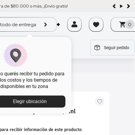
a de $80.000 o más, ¡Envío gratis!
todo de entrega
0
Seguir pedido
tegoría
tegoría
tegoría
tegoría
tegoría
 querés recibir tu pedido para
, los costos y los tiempos de
 disponibles en tu zona
Elegir ubicación
 Rimmel Stay Matte x 5,5 ml