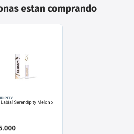
sonas estan comprando
DIPITY
o Labial Serendipity Melon x
5
.
000