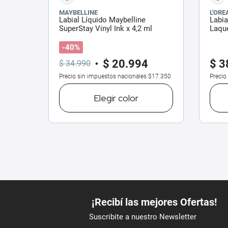
MAYBELLINE
L'ORE
Labial Líquido Maybelline
Labia
SuperStay Vinyl Ink x 4,2 ml
Laque
-40%
$
20
.
994
$
3
$
34
.
990
Precio sin impuestos nacionales
$17.350
Precio
Elegir
color