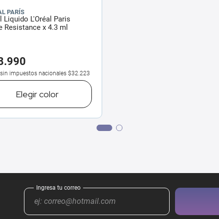
AL PARÍS
l Liquido L'Oréal Paris
 Resistance x 4.3 ml
8
.
990
 sin impuestos nacionales
$32.223
Elegir
color