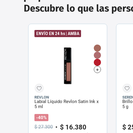
Descubre lo que las per
ENVÍO EN 24 hs | AMBA
REVLON
SEREN
Labial Líquido Revlon Satin Ink x
Brill
5 ml
5 g
-40%
$
16
.
380
$
2
$
27
.
300