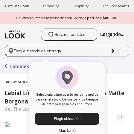
Get The Look
Farmacity
Simplicity
The Food Market
6 cuotas sin interés todos los días con Galicia,
a partir de $80.000
Buscar productos
Cargando...
1
.
get the look
2
.
máscara pestañas
Elegí el
método de entrega
3
.
loreal
Labiales Líquidos
4
.
brochas
NO HAY STOCK
Labial Líquido Get The Look 16 hours Matte
5
.
corrector
Seleccioná cómo querés recibir tu pedido
para ver el stock, los costos y los tiempos
Borgona
de entrega disponibles en tu zona
6
.
rubor
Get The Look
Elegir ubicación
7
.
serum
Más tarde