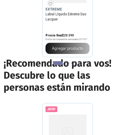
EXTREME
Labial Líquido Extreme Duo
Lacquer
Precio final
$
20
.
590
Precio sin impuestos nacionales
$17.017
Agregar producto
¡Recomendado para vos!
Descubre lo que las
personas están mirando
¡NEW!