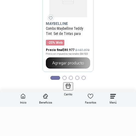
MAYBELLINE
Combo Maybelline Teddy
Tint: Set de Tintas para
Labios x 3 un
-25% Web
Precio final
$
80
.
977
$
107
.
970
Precio sin impuestos nacionales
$66.923
Agregar producto
Carrito
Inicio
Beneficios
Favoritos