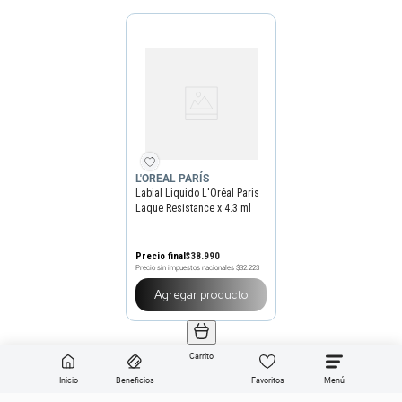
L'OREAL PARÍS
Labial Liquido L'Oréal Paris
Laque Resistance x 4.3 ml
Precio final
$
38
.
990
Precio sin impuestos nacionales
$32.223
Agregar producto
Carrito
Inicio
Beneficios
Favoritos