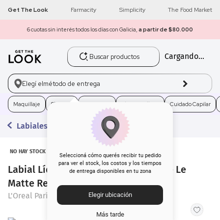
Get The Look
Farmacity
Simplicity
The Food Market
6 cuotas sin interés todos los días con Galicia,
a partir de $80.000
Buscar productos
Cargando...
1
.
get the look
2
.
máscara pestañas
Elegí el
método de entrega
3
.
loreal
Maquillaje
Skincare
Fragancias
Electro Belleza
Cuidado Capilar
Labiales Líquidos
4
.
brochas
5
.
corrector
NO HAY STOCK
Seleccioná cómo querés recibir tu pedido
para ver el stock, los costos y los tiempos
Labial Líquido L'Oréal Paris Infallible Le
de entrega disponibles en tu zona
6
.
rubor
Matte Resistance 245 French Kiss
L'Oreal París
Elegir ubicación
7
.
serum
Más tarde