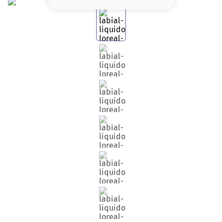
8
.
base
9
.
nyx
10
.
cher