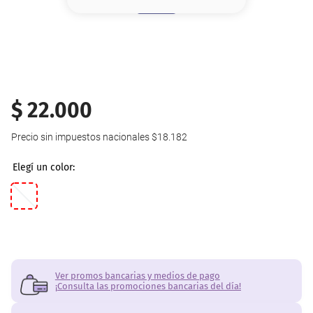
8
.
base
9
.
cher
10
.
nyx
$
22
.
000
Precio sin impuestos nacionales
$18.182
Ver promos bancarias y medios de pago
¡Consulta las promociones bancarias del día!