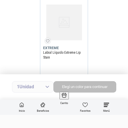
EXTREME
Labial Líquido Extreme Lip
Stain
Precio final
$
16
.
990
Precio sin impuestos nacionales
$14.041
1
Elegí
un
color
para continuar
Agregar producto
Carrito
Inicio
Beneficios
Favoritos