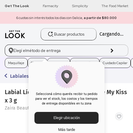
Get The Look
Farmacity
Simplicity
The Food Market
6 cuotas sin interés todos los días con Galicia,
a partir de $80.000
Buscar productos
Cargando...
1
.
get the look
2
.
máscara pestañas
Elegí el
método de entrega
3
.
loreal
Maquillaje
Skincare
Fragancias
Electro Belleza
Cuidado Capilar
Labiales Líquidos
4
.
brochas
Labial Líquido Matte Zaira Beauty Be My Kiss
5
.
corrector
Seleccioná cómo querés recibir tu pedido
x 3 g
para ver el stock, los costos y los tiempos
de entrega disponibles en tu zona
6
.
rubor
Zaira Beauty
Elegir ubicación
7
.
serum
Más tarde