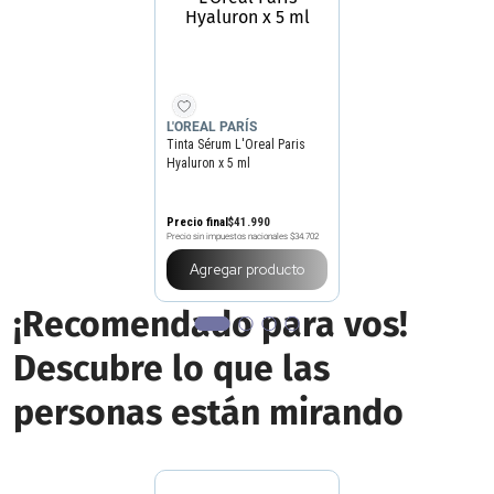
L'OREAL PARÍS
Tinta Sérum L'Oreal Paris
Hyaluron x 5 ml
Precio final
$
41
.
990
Precio sin impuestos nacionales
$34.702
Agregar producto
¡Recomendado para vos!
Descubre lo que las
personas están mirando