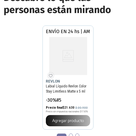
personas están mirando
ENVÍO EN 24 hs | AMBA
REVLON
Labial Líquido Revlon Color
Stay Limitless Matte x 5 ml
-30%#5
Precio final
$
21
.
630
$
30
.
900
Precio sin impuestos nacionales
$17.876
Agregar producto