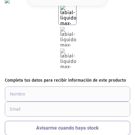
8
.
base
9
.
cher
10
.
nyx