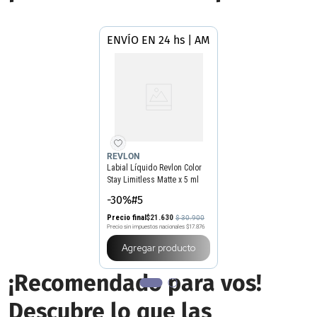
ENVÍO EN 24 hs | AMBA
REVLON
Labial Líquido Revlon Color
Stay Limitless Matte x 5 ml
-30%#5
Precio final
$
21
.
630
$
30
.
900
Precio sin impuestos nacionales
$17.876
Agregar producto
¡Recomendado para vos!
Descubre lo que las