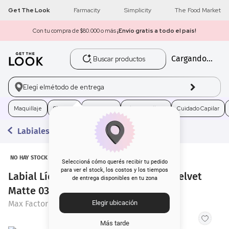
Get The Look
Farmacity
Simplicity
The Food Market
Con tu compra de $80.000 o más
¡Envío gratis a todo el país!
Buscar productos
Cargando...
1
.
get the look
2
.
máscara pestañas
Elegí el
método de entrega
3
.
loreal
Maquillaje
Skincare
Fragancias
Electro Belleza
Cuidado Capilar
Labiales Líquidos
4
.
brochas
5
.
corrector
NO HAY STOCK
Seleccioná cómo querés recibir tu pedido
para ver el stock, los costos y los tiempos
Labial Líquido Max Factor Lipfinity Velvet
de entrega disponibles en tu zona
6
.
rubor
Matte 030 x 3,5 ml
Max Factor
Elegir ubicación
7
.
serum
Más tarde