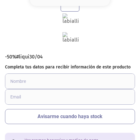
8
.
base
9
.
nyx
10
.
cher
-50%#liqui30/04