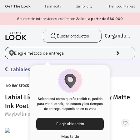
Get The Look
Farmacity
Simplicity
The Food Market
6 cuotas sin interés todos los días con Galicia,
a partir de $80.000
Buscar productos
Cargando...
1
.
get the look
2
.
máscara pestañas
Elegí el
método de entrega
3
.
loreal
Labiales Líquidos
4
.
brochas
NO HAY STOCK
Labial Líquido Maybelline Super Stay Matte
5
.
corrector
Seleccioná cómo querés recibir tu pedido
para ver el stock, los costos y los tiempos
Ink Poet x 5 ml
de entrega disponibles en tu zona
6
.
rubor
Maybelline
Elegir ubicación
7
.
serum
Más tarde