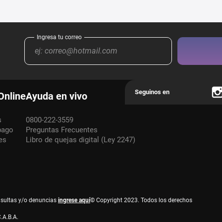
Online
Ayuda en vivo
s
0800-222-3559
pago
Preguntas Frecuentes
es
Libro de quejas digital (Ley 2247)
nsultas y/o denuncias
ingrese aquí
© Copyright 2023. Todos los derechos
.A.B.A.