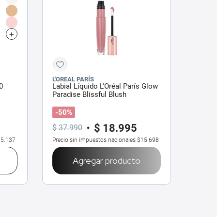
L'OREAL PARÍS
0
Labial Líquido L'Oréal París Glow
Paradise Blissful Blush
-50%
$
18
.
995
$
37
.
990
5.137
Precio sin impuestos nacionales
$15.698
Agregar producto