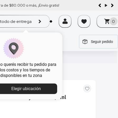
a de $80.000 o más, ¡Envío gratis!
todo de entrega
0
Seguir pedido
tegoría
tegoría
tegoría
tegoría
tegoría
 querés recibir tu pedido para
, los costos y los tiempos de
 disponibles en tu zona
Elegir ubicación
 Rimmel Stay Matte x 5,5 ml