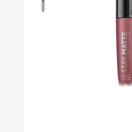
10
.
lab