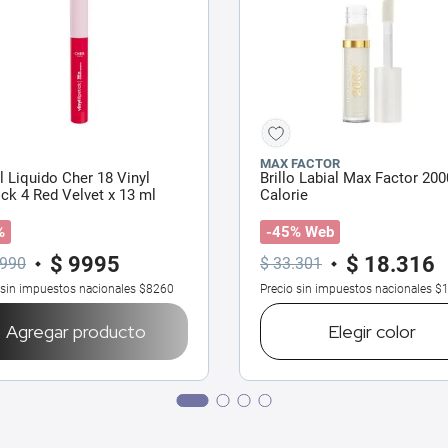
MAX FACTOR
l Liquido Cher 18 Vinyl
Brillo Labial Max Factor 200
ick 4 Red Velvet x 13 ml
Calorie
%
-45% Web
$
9995
$
18
.
316
990
$
33
.
301
 sin impuestos nacionales
$8260
Precio sin impuestos nacionales
$1
Agregar producto
Elegir
color