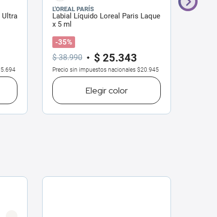
L'OREAL PARÍS
WANDA
 Ultra
Labial Líquido Loreal Paris Laque
Labial
x 5 ml
Matte 
-35%
$
25
.
343
$
22
$
38
.
990
5.694
Precio sin impuestos nacionales
$20.945
Precio 
Elegir
color