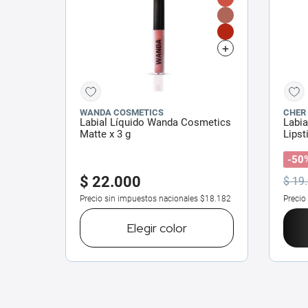
WANDA COSMETICS
CHER
Labial Líquido Wanda Cosmetics
Labia
Matte x 3 g
Lipst
-50
$
22
.
000
$
19
.
Precio sin impuestos nacionales
$18.182
Precio
Elegir
color