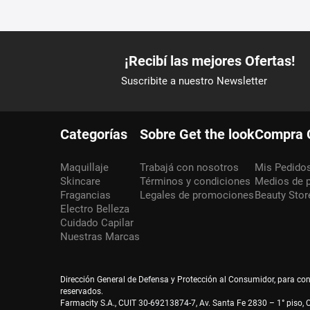
Categorías
Sobre Get the look
Compra 
Maquillaje
Trabajá con nosotros
Mis Pedido
Skincare
Términos y condiciones
Medios de 
Fragancias
Legales de promociones
Beauty Stor
Electro Belleza
Cuidado Capilar
Nuestras Marcas
Dirección General de Defensa y Protección al Consumidor, para co
reservados.
Farmacity S.A., CUIT 30-69213874-7, Av. Santa Fe 2830 – 1° piso, C