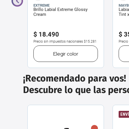
EXTREME
MAYB
 Ink x
Brillo Labial Extreme Glossy
Labia
Cream
Tint 
$
18
.
490
$
3
$12.347
Precio sin impuestos nacionales
$15.281
Precio
Elegir
color
¡Recomendado para vos!
Descubre lo que las per
ENVÍ