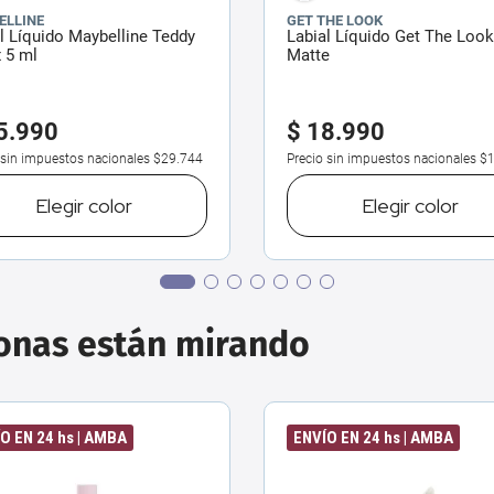
ELLINE
GET THE LOOK
l Líquido Maybelline Teddy
Labial Líquido Get The Look
x 5 ml
Matte
5
.
990
$
18
.
990
 sin impuestos nacionales
$29.744
Precio sin impuestos nacionales
$1
Elegir
color
Elegir
color
sonas están mirando
O EN 24 hs | AMBA
ENVÍO EN 24 hs | AMBA