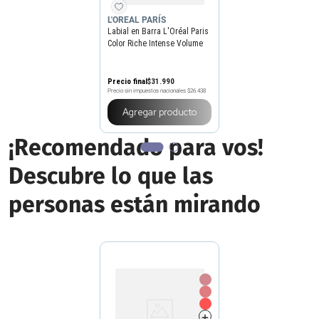
L'OREAL PARÍS
Labial en Barra L'Oréal Paris
Color Riche Intense Volume
Matte
Precio final
$
31
.
990
Precio sin impuestos nacionales
$26.438
Elegir
color
¡Recomendado para vos!
Descubre lo que las
personas están mirando