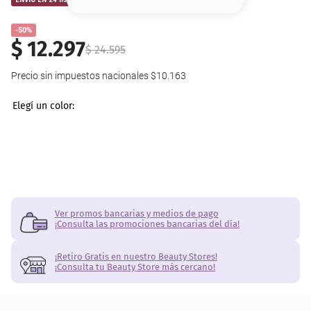
8
.
serum
-50%
9
.
cher
$
12
.
297
$
24
.
595
10
.
contorno
Precio sin impuestos nacionales
$10.163
Ver promos bancarias y medios de pago
¡Consulta las promociones bancarias del día!
¡Retiro Gratis en nuestro Beauty Stores!
¡Consulta tu Beauty Store más cercano!