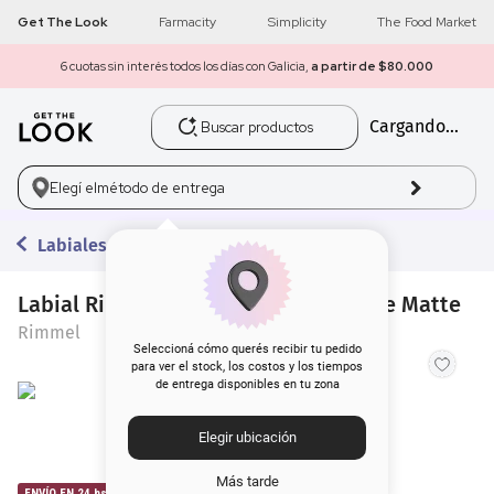
Get The Look
Farmacity
Simplicity
The Food Market
6 cuotas sin interés todos los días con Galicia,
a partir de $80.000
Buscar productos
Cargando...
1
.
get the look
2
.
máscara pestañas
Elegí el
método de entrega
3
.
brochas
Labiales en Barra
4
.
loreal
Labial Rimmel Lasting Finish Extreme Matte
Rimmel
5
.
corrector
Seleccioná cómo querés recibir tu pedido
para ver el stock, los costos y los tiempos
de entrega disponibles en tu zona
6
.
rubor
Elegir ubicación
7
.
base
Más tarde
ENVÍO EN 24 hs | AMBA