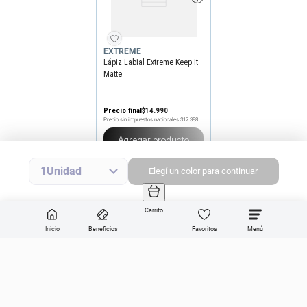
EXTREME
Lápiz Labial Extreme Keep It
Matte
Precio final
$
14
.
990
Precio sin impuestos nacionales
$12.388
Elegir
color
1
Elegí
un
color
para continuar
Carrito
Inicio
Beneficios
Favoritos