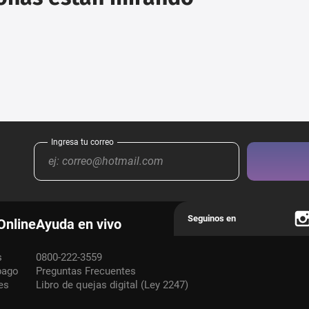
Online
Ayuda en vivo
s
0800-222-3559
pago
Preguntas Frecuentes
es
Libro de quejas digital (Ley 2247)