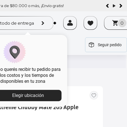
a de $80.000 o más, ¡Envío gratis!
todo de entrega
0
Seguir pedido
tegoría
tegoría
tegoría
tegoría
tegoría
 querés recibir tu pedido para
, los costos y los tiempos de
 disponibles en tu zona
Elegir ubicación
Extreme Chubby Mate 205 Apple