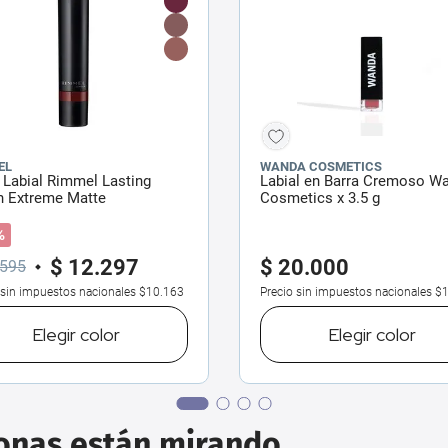
EL
WANDA COSMETICS
 Labial Rimmel Lasting
Labial en Barra Cremoso W
h Extreme Matte
Cosmetics x 3.5 g
%
$
12
.
297
$
20
.
000
595
 sin impuestos nacionales
$10.163
Precio sin impuestos nacionales
$1
Elegir
color
Elegir
color
sonas están mirando