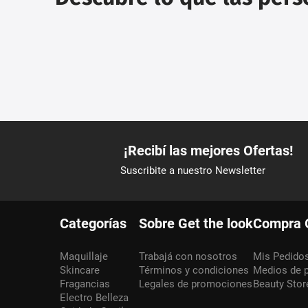
Categorías
Sobre Get the look
Compra 
Maquillaje
Trabajá con nosotros
Mis Pedido
Skincare
Términos y condiciones
Medios de 
Fragancias
Legales de promociones
Beauty Stor
Electro Belleza