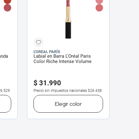
L'OREAL PARÍS
anda
Labial en Barra L'Oréal Paris
Color Riche Intense Volume
Matte
$
31
.
990
6.529
Precio sin impuestos nacionales
$26.438
Elegir
color