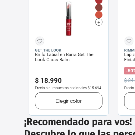
GET THE LOOK
RIMM
Brillo Labial en Barra Get The
Lápiz
Look Gloss Balm
Finis
-50
$
18
.
990
$
24
.
Precio sin impuestos nacionales
$15.694
Precio
Elegir
color
¡Recomendado para vos!
Descubre lo que las per