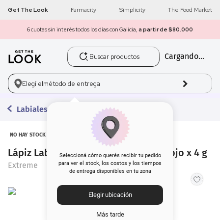
Get The Look
Farmacity
Simplicity
The Food Market
6 cuotas sin interés todos los días con Galicia,
a partir de $80.000
Buscar productos
Cargando...
1
.
get the look
2
.
máscara pestañas
Elegí el
método de entrega
3
.
loreal
Labiales en Barra
4
.
brochas
NO HAY STOCK
Lápiz Labial Extreme Going Silky 5 Rojo x 4 g
5
.
corrector
Seleccioná cómo querés recibir tu pedido
para ver el stock, los costos y los tiempos
Extreme
de entrega disponibles en tu zona
6
.
rubor
Elegir ubicación
7
.
serum
Más tarde