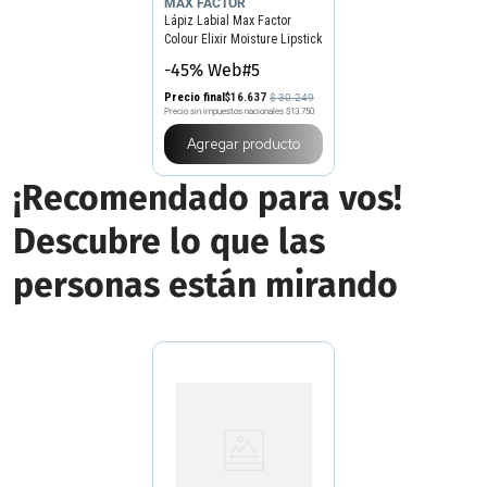
MAX FACTOR
Lápiz Labial Max Factor
Colour Elixir Moisture Lipstick
-45% Web#5
Precio final
$
16
.
637
$
30
.
249
Precio sin impuestos nacionales
$13.750
Agregar producto
¡Recomendado para vos!
Descubre lo que las
personas están mirando