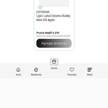
EXTREME
Lápiz Labial Extreme Chubby
Mate 205 Apple
Precio final
$
16
.
490
Precio sin impuestos nacionales
$13.628
Agregar producto
Carrito
Inicio
Beneficios
Favoritos