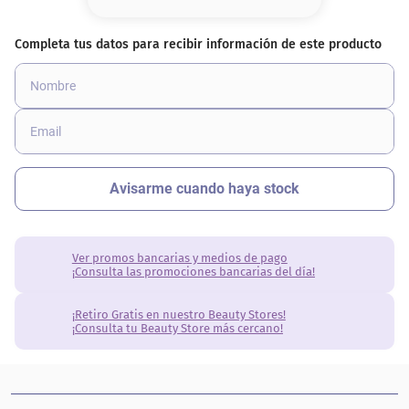
8
.
base
9
.
cher
10
.
nyx
Ver promos bancarias y medios de pago
¡Consulta las promociones bancarias del día!
¡Retiro Gratis en nuestro Beauty Stores!
¡Consulta tu Beauty Store más cercano!