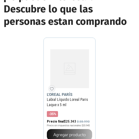
Descubre lo que las
personas estan comprando
L'OREAL PARÍS
Labial Líquido Loreal Paris
Laque x 5 ml
-35%
Precio final
$
25
.
343
$
38
.
990
Precio sin impuestos nacionales
$20.945
Agregar producto