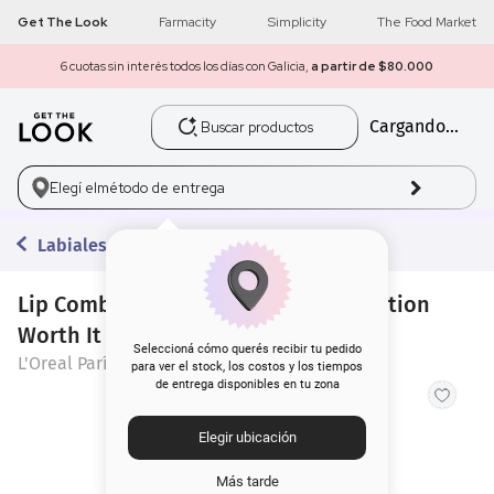
Get The Look
Farmacity
Simplicity
The Food Market
6 cuotas sin interés todos los días con Galicia,
a partir de $80.000
Buscar productos
Cargando...
1
.
get the look
2
.
máscara pestañas
Elegí el
método de entrega
3
.
loreal
Labiales Líquidos
4
.
brochas
Lip Combo L'Oréal Paris: Plump Ambition
Worth It + CR Lip Liner Bois de Ros
5
.
corrector
Seleccioná cómo querés recibir tu pedido
L'Oreal París
para ver el stock, los costos y los tiempos
de entrega disponibles en tu zona
6
.
rubor
Elegir ubicación
7
.
serum
Más tarde