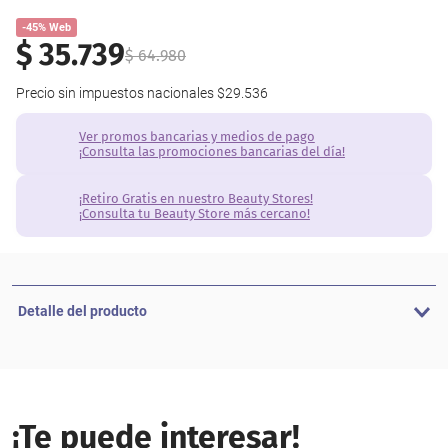
-45% Web
$
35
.
739
$
64
.
980
Precio sin impuestos nacionales
$29.536
Ver promos bancarias y medios de pago
¡Consulta las promociones bancarias del día!
¡Retiro Gratis en nuestro Beauty Stores!
¡Consulta tu Beauty Store más cercano!
Detalle del producto
¡Te puede interesar!