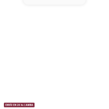
8
.
base
9
.
nyx
10
.
cher
ENVÍO EN 24 hs | AMBA