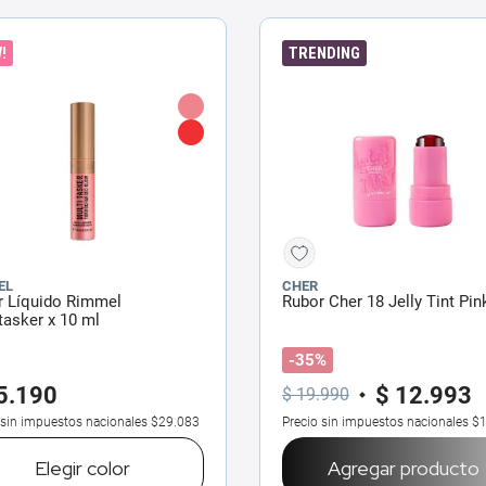
!
TRENDING
EL
CHER
r Líquido Rimmel
Rubor Cher 18 Jelly Tint Pin
tasker x 10 ml
-35%
5
.
190
$
12
.
993
$
19
.
990
 sin impuestos nacionales
$29.083
Precio sin impuestos nacionales
$1
Elegir
color
Agregar producto