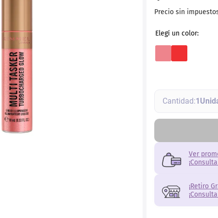
ial
Precio sin impuesto
1
Ver prom
¡Consulta
¡Retiro G
¡Consulta