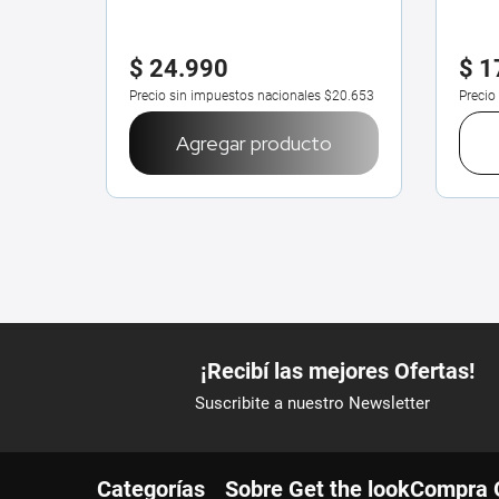
$
24
.
990
$
1
$14.876
Precio sin impuestos nacionales
$20.653
Precio
o
Agregar producto
Categorías
Sobre Get the look
Compra 