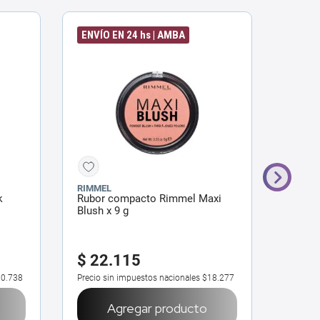
ENVÍO EN 24 hs | AMBA
TREN
RIMMEL
BROWN
k
Rubor compacto Rimmel Maxi
Rubor 
Blush x 9 g
g
$
22
.
115
$
36
0.738
Precio sin impuestos nacionales
$18.277
Precio 
Agregar producto