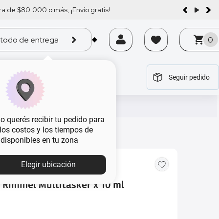
a de $80.000 o más, ¡Envío gratis!
todo de entrega
0
Seguir pedido
tegoría
tegoría
tegoría
tegoría
tegoría
 querés recibir tu pedido para
, los costos y los tiempos de
 disponibles en tu zona
Elegir ubicación
 Rimmel Multitasker x 10 ml