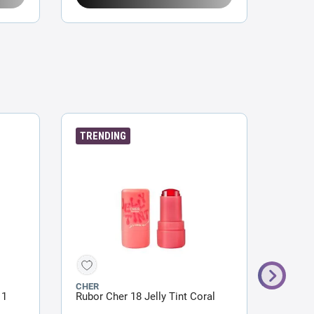
TRENDING
CHER
EXTRE
 1
Rubor Cher 18 Jelly Tint Coral
Maquil
Golden