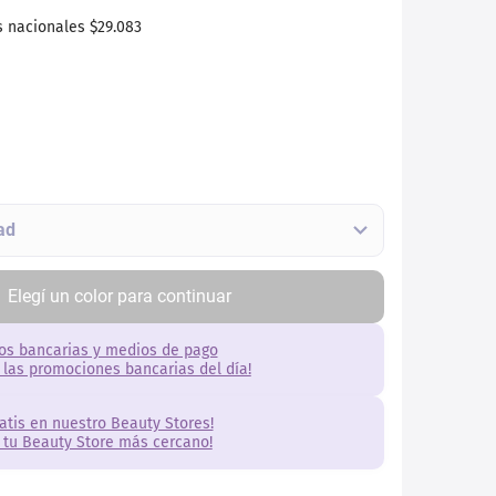
s nacionales
$29.083
Elegí
un
color
para continuar
os bancarias y medios de pago
 las promociones bancarias del día!
ratis en nuestro Beauty Stores!
 tu Beauty Store más cercano!