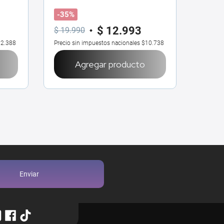
-35%
$
12
.
993
$
16
$
19
.
990
2.388
Precio sin impuestos nacionales
$10.738
Precio 
Agregar producto
Enviar