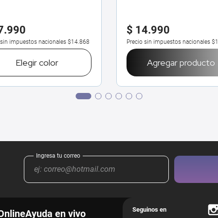
7
.
990
$
14
.
990
 sin impuestos nacionales
$14.868
Precio sin impuestos nacionales
$1
Elegir
color
Agregar producto
Online
Ayuda en vivo