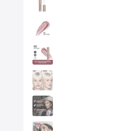
10
.
lab