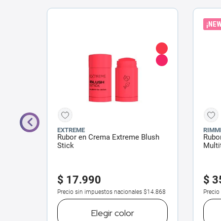
¡NEW
EXTREME
RIMM
 x 1.8
Rubor en Crema Extreme Blush
Rubo
Stick
Multi
$
17
.
990
$
3
$30.178
Precio sin impuestos nacionales
$14.868
Precio
Elegir
color